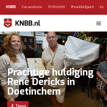
Carambole
Sno
Driebanden
KNBB
Poolbiljart
Toggle n
Prachtige huldiging
René Dericks in
Doetinchem
Terug