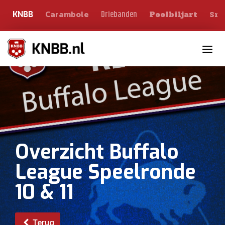
Carambole
Sno
Driebanden
KNBB
Poolbiljart
Toggle n
Overzicht Buffalo
League Speelronde
10 & 11
Terug