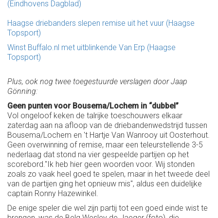
(Eindhovens Dagblad)
Haagse driebanders slepen remise uit het vuur (Haagse
Topsport)
Winst Buffalo.nl met uitblinkende Van Erp (Haagse
Topsport)
Plus, ook nog twee toegestuurde verslagen door Jaap
Gönning:
Geen punten voor Bousema/Lochem in “dubbel”
Vol ongeloof keken de talrijke toeschouwers elkaar
zaterdag aan na afloop van de driebandenwedstrijd tussen
Bousema/Lochem en 't Hartje Van Wanrooy uit Oosterhout.
Geen overwinning of remise, maar een teleurstellende 3-5
nederlaag dat stond na vier gespeelde partijen op het
scorebord."Ik heb hier geen woorden voor. Wij stonden
zoals zo vaak heel goed te spelen, maar in het tweede deel
van de partijen ging het opnieuw mis", aldus een duidelijke
captain Ronny Hazewinkel.
De enige speler die wel zijn partij tot een goed einde wist te
brengen, was de Belg Wesley de Jaeger (foto), die