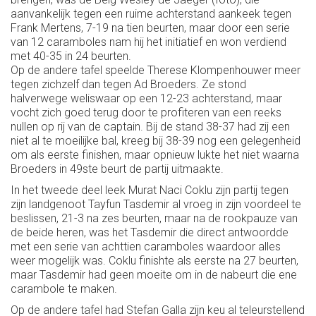
aanvankelijk tegen een ruime achterstand aankeek tegen
Frank Mertens, 7-19 na tien beurten, maar door een serie
van 12 caramboles nam hij het initiatief en won verdiend
met 40-35 in 24 beurten.
Op de andere tafel speelde Therese Klompenhouwer meer
tegen zichzelf dan tegen Ad Broeders. Ze stond
halverwege weliswaar op een 12-23 achterstand, maar
vocht zich goed terug door te profiteren van een reeks
nullen op rij van de captain. Bij de stand 38-37 had zij een
niet al te moeilijke bal, kreeg bij 38-39 nog een gelegenheid
om als eerste finishen, maar opnieuw lukte het niet waarna
Broeders in 49ste beurt de partij uitmaakte.
In het tweede deel leek Murat Naci Coklu zijn partij tegen
zijn landgenoot Tayfun Tasdemir al vroeg in zijn voordeel te
beslissen, 21-3 na zes beurten, maar na de rookpauze van
de beide heren, was het Tasdemir die direct antwoordde
met een serie van achttien caramboles waardoor alles
weer mogelijk was. Coklu finishte als eerste na 27 beurten,
maar Tasdemir had geen moeite om in de nabeurt die ene
carambole te maken.
Op de andere tafel had Stefan Galla zijn keu al teleurstellend