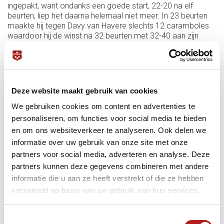
ingepakt, want ondanks een goede start, 22-20 na elf
beurten, liep het daarna helemaal niet meer. In 23 beurten
maakte hij tegen Davy van Havere slechts 12 caramboles
waardoor hij de winst na 32 beurten met 32-40 aan zijn
tegenstander moest laten.
Ook zondag winst het team het tij niet te keren. Tegen
hekkensluiter TOVV 2 werd in Vlaardingen een 6-2
nederlaag geleden. De enige winstpartij kwam deze zondag
op naam van Stefan Galla die de Griek Konstantinos
Deze website maakt gebruik van cookies
Kokkoris met 25-40 in 23 beurten de baas was. Therese
We gebruiken cookies om content en advertenties te
Klompenhouwer moest op de andere tafel haar tweede
personaliseren, om functies voor social media te bieden
nederlaag van dit weekend incasseren, want Kay de Zwart
was met 40-33 in 31 beurten te sterk voor de
en om ons websiteverkeer te analyseren. Ook delen we
Wereldkampioene.
informatie over uw gebruik van onze site met onze
partners voor social media, adverteren en analyse. Deze
In het tweede deel van de partij verloor Markus Galla met
40-29 van Ronny Daniëls in 34 beurten en Muarat Naci
partners kunnen deze gegevens combineren met andere
Coklu was duidelijk nog aangeslagen door de remise tegen
informatie die u aan ze heeft verstrekt of die ze hebben
zijn landgenoot Tayfun Tasdemir, want dit keer was een
verzameld op basis van uw gebruik van hun services.
andere landgenoot hem wel de baas. Met 40-36 in 31
beurten trok Birol Uymaz namelijk aan het langste eind.
Toestemmingsselectie
“Dit zijn twee teleurstellende uitslagen terwijl wij ons zoveel