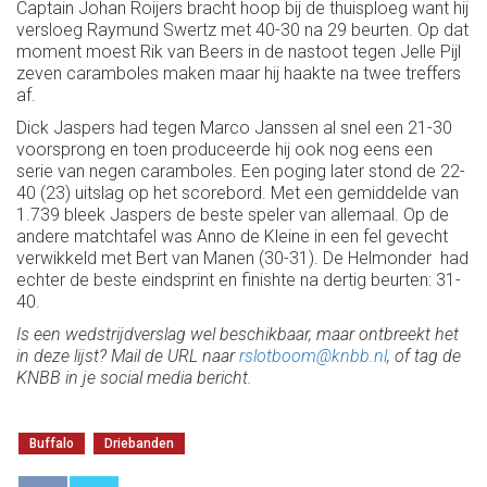
Captain Johan Roijers bracht hoop bij de thuisploeg want hij
versloeg Raymund Swertz met 40-30 na 29 beurten. Op dat
moment moest Rik van Beers in de nastoot tegen Jelle Pijl
zeven caramboles maken maar hij haakte na twee treffers
af.
Dick Jaspers had tegen Marco Janssen al snel een 21-30
voorsprong en toen produceerde hij ook nog eens een
serie van negen caramboles. Een poging later stond de 22-
40 (23) uitslag op het scorebord. Met een gemiddelde van
1.739 bleek Jaspers de beste speler van allemaal. Op de
andere matchtafel was Anno de Kleine in een fel gevecht
verwikkeld met Bert van Manen (30-31). De Helmonder had
echter de beste eindsprint en finishte na dertig beurten: 31-
40.
Is een wedstrijdverslag wel beschikbaar, maar ontbreekt het
in deze lijst? Mail de URL naar
rslotboom@knbb.nl
, of tag de
KNBB in je social media bericht.
Buffalo
Driebanden