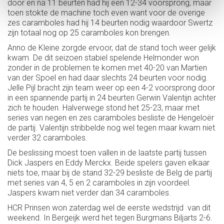
door en na 11 beurten had hij een 12-34 voorsprong, maar
toen stokte de machine toch even want voor de overige
zes caramboles had hij 14 beurten nodig waardoor Swertz
zijn totaal nog op 25 caramboles kon brengen.
Anno de Kleine zorgde ervoor, dat de stand toch weer gelijk
kwam. De dit seizoen stabiel spelende Helmonder won
zonder in de problemen te komen met 40-20 van Martien
van der Spoel en had daar slechts 24 beurten voor nodig.
Jelle Pijl bracht zijn team weer op een 4-2 voorsprong door
in een spannende partij in 24 beurten Gerwin Valentijn achter
zich te houden. Halverwege stond het 25-23, maar met
series van negen en zes caramboles besliste de Hengeloër
de partij. Valentijn stribbelde nog wel tegen maar kwam niet
verder 32 caramboles.
De beslissing moest toen vallen in de laatste partij tussen
Dick Jaspers en Eddy Merckx. Beide spelers gaven elkaar
niets toe, maar bij de stand 32-29 besliste de Belg de partij
met series van 4, 5 en 2 caramboles in zijn voordeel.
Jaspers kwam niet verder dan 34 caramboles.
HCR Prinsen won zaterdag wel de eerste wedstrijd van dit
weekend. In Bergeijk werd het tegen Burgmans Biljarts 2-6.