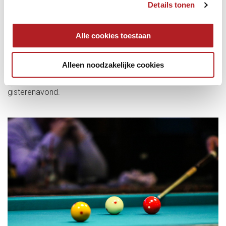
Details tonen
Vanuit de gezamenlijke sport komt er via NOC*NSF op
korte termijn een aangepast sportprotocol. Voor specifiek
biljarten hebben wij
HIER
het protocol verantwoord biljarten
Alle cookies toestaan
staan. Zodra het protocol van NOC*NSF gereed is en wij
ons overleg met VWS hebben afgerond zullen wij het
biljartprotocol direct updaten.
Alleen noodzakelijke cookies
Klik
hier
voor meer informatie op de website van de
rijksoverheid ten aanzien van de persconferentie van
gisterenavond.