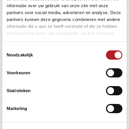
KNBB zet op dit moment alles op alles om helderheid te
informatie over uw gebruik van onze site met onze
krijgen voor alles en iedereen. Zodra wij meer nieuws
partners voor social media, adverteren en analyse. Deze
ontvangen delen we dit uiteraard direct op deze website.
partners kunnen deze gegevens combineren met andere
informatie die u aan ze heeft verstrekt of die ze hebben
verzameld op basis van uw gebruik van hun services.
Toestemmingsselectie
Noodzakelijk
Voorkeuren
Statistieken
Marketing
Protocol