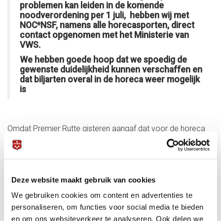
problemen kan leiden in de komende
noodverordening per 1 juli, hebben wij met
NOC*NSF, namens alle horecasporten, direct
contact opgenomen met het Ministerie van
VWS.
We hebben goede hoop dat we spoedig de
gewenste duidelijkheid kunnen verschaffen en
dat biljarten overal in de horeca weer mogelijk
is
Omdat Premier Rutte gisteren aangaf dat voor de horeca
een vaste zitplaats verplicht zou blijven, hebben wij vandaag
met NOC*NSF en enkele collega sportbonden direct
overleg gevoerd. Om te voorkomen dat deze ‘regel’
opnieuw tot problemen kan leiden in de komende
noodverordening per 1 juli, hebben wij met NOC*NSF,
Deze website maakt gebruik van cookies
namens alle horecasporten, direct contact opgenomen
We gebruiken cookies om content en advertenties te
met het Ministerie van VWS. We hebben goede hoop dat
we spoedig de gewenste duidelijkheid kunnen verschaffen
personaliseren, om functies voor social media te bieden
en dat biljarten overal in de horeca weer mogelijk is. De
en om ons websiteverkeer te analyseren. Ook delen we