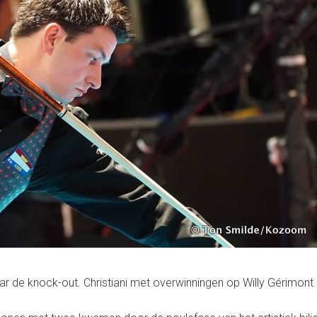
aar de knock-out. Christiani met overwinningen op Willy Gérimont 