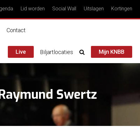
genda
Lid worden
Social Wall
Uitslagen
Kortingen
n
Contact
Live
Mijn KNBB
Biljartlocaties
. Raymund Swertz