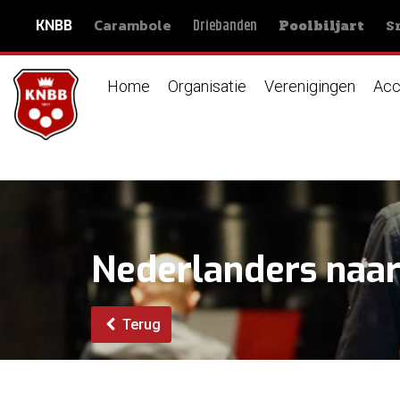
Carambole
S
Driebanden
KNBB
Poolbiljart
Home
Organisatie
Verenigingen
Acc
Nederlanders naar
Terug