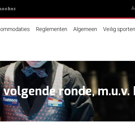
nooker
A
ommodaties
Reglementen
Algemeen
Veilig sporte
 volgende ronde, m.u.v