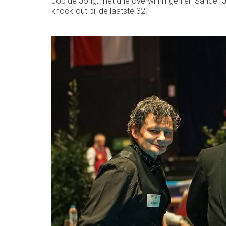
Jop de Jong, met drie overwinningen en Sander J
knock-out bij de laatste 32.