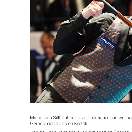
Michel van Silfhout en Dave Christiani gaan wel n
Gérassimopoulos en Kozak.