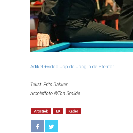
Artikel +video Jop de Jong in de Stentor
Tekst: Frits Bakker
Archieffoto ©Ton Smilde
Artistiek
EK
Kader