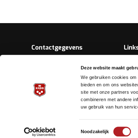
Contactgegevens
Link
Over D
KNBB.nl is hèt verenigingsplatform
Deze website maakt gebru
van de
Bonds
Koninklijke Nederlandse Biljart
We gebruiken cookies om c
Bond.
Biljart.
bieden en om ons websitev
site met onze partners vo
Helpd
Archimedesbaan 7
combineren met andere inf
3439 ME Nieuwegein
uw gebruik van hun servic
Tel.: 030 - 6008400
Mail:
info@knbb.nl
Toestemmingsselectie
Noodzakelijk