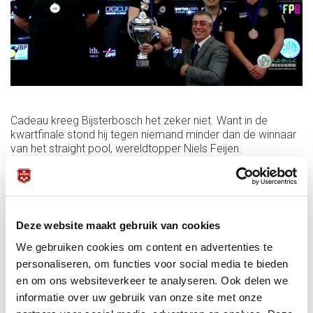
Cadeau kreeg Bijsterbosch het zeker niet. Want in de
kwartfinale stond hij tegen niemand minder dan de winnaar
van het straight pool, wereldtopper Niels Feijen.
Bijsterbosch klopte Feijen met 10-8 in een meeslepende
match. En vandaar stoomde hij door naar de titel. Eerst 10-
6 winst in de halve finale tegen Francisco Sanchez Ruiz, en
vervolgens ook 10-6 in de finale tegen Christian
Sparrenloev-Fischer.
Deze website maakt gebruik van cookies
Een geweldige prestatie van Bijsterbosch, en een beloning
We gebruiken cookies om content en advertenties te
voor het gedreven spel van de Nederlanders.
personaliseren, om functies voor social media te bieden
en om ons websiteverkeer te analyseren. Ook delen we
Twee disciplines gespeeld bij het EK Poolbiljarten in
Portugal - en twee keer goud voor Nederland!
informatie over uw gebruik van onze site met onze