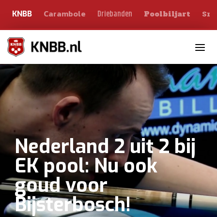
Carambole
Sno
Driebanden
KNBB
Poolbiljart
Toggle n
Nederland 2 uit 2 bij
EK pool: Nu ook
goud voor
Bijsterbosch!