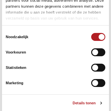
partners voor social media, adverteren en analyse. Deze
partners kunnen deze gegevens combineren met andere
informatie die u aan ze heeft verstrekt of die ze hebben
verzameld op basis van uw gebruik van hun services.
Toestemmingsselectie
Noodzakelijk
Voorkeuren
Statistieken
Informatiebronnen:
Marketing
KNBB verslag social media
Facebook pagina EPBF
Toernooi-informatie
Details tonen
Resultaten voorgaande events