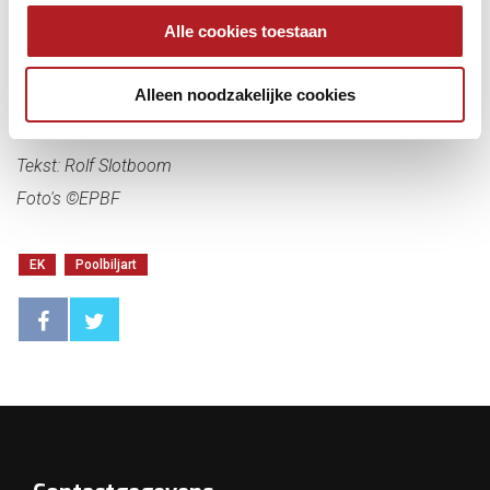
Realtime charts/brackets
Alle cookies toestaan
Livestream
Uitslagen
(selecteer 10-Ball voor winst Bijsterbosch, 14.1
Alleen noodzakelijke cookies
straightpool voor winst Feijen)
Tekst: Rolf Slotboom
Foto's ©EPBF
EK
Poolbiljart