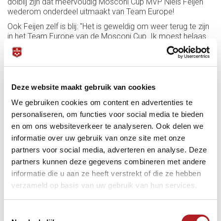
dolblij zijn dat meervoudig Mosconi Cup MVP Niels Feijen
wederom onderdeel uitmaakt van Team Europe!
Ook Feijen zelf is blij: "Het is geweldig om weer terug te zijn
in het Team Europe van de Mosconi Cup. Ik moest helaas
een jaartje missen vanwege mijn elleboogblessure, maar nu
ben ik er weer bij. Ik heb geweldige herinneringen aan de
Mosconi Cup - en ben ervan overtuigd dat we met dit sterke
Team Europe weer mooie nieuwe herinneringen gaan
opbouwen."
Deze website maakt gebruik van cookies
De gestage terugkeer van Feijen aan de internationale top
We gebruiken cookies om content en advertenties te
is fijn voor hemzelf en geweldig voor Nederland, dat door
personaliseren, om functies voor social media te bieden
de jaren heen zo'n prominente rol heeft gespeeld in de
en om ons websiteverkeer te analyseren. Ook delen we
Mosconi Cup. Bijvoorbeeld ook met Nick van den Berg, die
informatie over uw gebruik van onze site met onze
ditmaal niet in het Team Europe zit, maar die afgelopen
weekend wel het NK 9-ball in Alkmaar op zijn naam wist te
partners voor social media, adverteren en analyse. Deze
schrijven.
partners kunnen deze gegevens combineren met andere
informatie die u aan ze heeft verstrekt of die ze hebben
verzameld op basis van uw gebruik van hun services.
Toestemmingsselectie