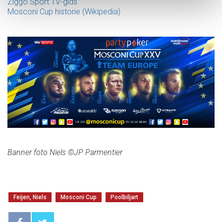
Ziggo Sport TV-gids
Mosconi Cup historie (Wikipedia)
Banner foto Niels ©JP Parmentier
Feijen, Niels
Mosconi Cup
Poolbiljart