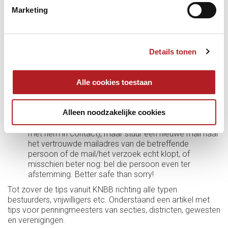
In heel veel gevallen zult uzelf al snel iets voelen als
Marketing
“Hmmm, wat een gek mailtje” of “Zou die en die dit echt zo
naar mij versturen?” Als dit het geval is, doe de volgende
zaken:
Details tonen
Check de afzender of het echt het eerder gebruikte
mailadres betreft. Zo niet? Delete de mail, al dan niet
na eerst screenshots ervan te hebben gemaakt om
anderen te kunnen waarschuwen.
Alle cookies toestaan
Klik in geen geval op een link die niet volledig
betrouwbaar is. Bij twijfel, niet doen!
Alleen noodzakelijke cookies
Reply niet op de mail van de afzender indien je twijfelt
(want, is het een scammer dan ben je nog steeds
met hem in contact), maar stuur een nieuwe mail naar
het vertrouwde mailadres van de betreffende
persoon of de mail/het verzoek echt klopt, of
misschien beter nog: bel die persoon even ter
afstemming. Better safe than sorry!
Tot zover de tips vanuit KNBB richting alle typen
bestuurders, vrijwilligers etc. Onderstaand een artikel met
tips voor penningmeesters van secties, districten, gewesten
en verenigingen.