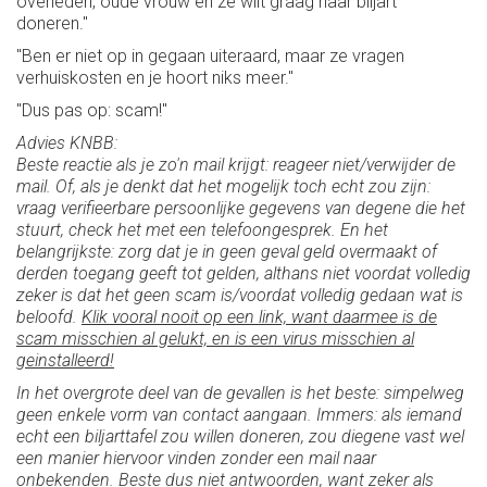
overleden, oude vrouw en ze wilt graag haar biljart
doneren."
"Ben er niet op in gegaan uiteraard, maar ze vragen
verhuiskosten en je hoort niks meer."
"Dus pas op: scam!"
Advies KNBB:
Beste reactie als je zo'n mail krijgt: reageer niet/verwijder de
mail. Of, als je denkt dat het mogelijk toch echt zou zijn:
vraag verifieerbare persoonlijke gegevens van degene die het
stuurt, check het met een telefoongesprek. En het
belangrijkste: zorg dat je in geen geval geld overmaakt of
derden toegang geeft tot gelden, althans niet voordat volledig
zeker is dat het geen scam is/voordat volledig gedaan wat is
beloofd.
Klik vooral nooit op een link, want daarmee is de
scam misschien al gelukt, en is een virus misschien al
geinstalleerd!
In het overgrote deel van de gevallen is het beste: simpelweg
geen enkele vorm van contact aangaan. Immers: als iemand
echt een biljarttafel zou willen doneren, zou diegene vast wel
een manier hiervoor vinden zonder een mail naar
onbekenden. Beste dus niet antwoorden, want zeker als