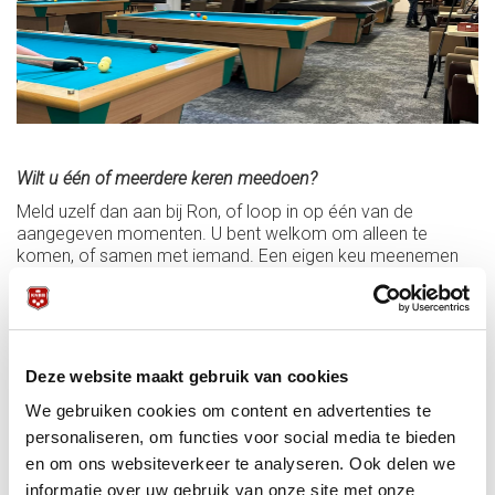
Wilt u één of meerdere keren meedoen?
Meld uzelf dan aan bij Ron, of loop in op één van de
aangegeven momenten. U bent welkom om alleen te
komen, of samen met iemand. Een eigen keu meenemen
mag, maar hoeft niet. Deelname is in alle gevallen gratis.
Wilt u als bij de KNBB aangesloten club of vereniging
(GRATIS!) meedoen?
Deze website maakt gebruik van cookies
Stuur een berichtje naar
info@knbb.nl
o.v.v. "Tijd voor Krijt"
We gebruiken cookies om content en advertenties te
of naar projectleider vanuit de KNBB Michel Hofstede:
personaliseren, om functies voor social media te bieden
m.hofstede@knbb.nl
Belangrijk voor clubs: op enkele van
en om ons websiteverkeer te analyseren. Ook delen we
de voorgaande startlocaties van Tijd voor Krijt is al sprake
van (significante) ledengroei! (Zie ook
dit artikel
)
informatie over uw gebruik van onze site met onze