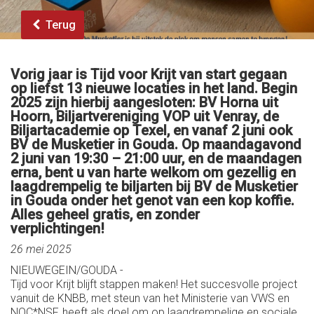
Terug
Vorig jaar is Tijd voor Krijt van start gegaan
op liefst 13 nieuwe locaties in het land. Begin
2025 zijn hierbij aangesloten: BV Horna uit
Hoorn, Biljartvereniging VOP uit Venray, de
Biljartacademie op Texel, en vanaf 2 juni ook
BV de Musketier in Gouda. Op maandagavond
2 juni van 19:30 – 21:00 uur, en de maandagen
erna, bent u van harte welkom om gezellig en
laagdrempelig te biljarten bij BV de Musketier
in Gouda onder het genot van een kop koffie.
Alles geheel gratis, en zonder
verplichtingen!
26 mei 2025
NIEUWEGEIN/GOUDA -
Tijd voor Krijt blijft stappen maken! Het succesvolle project
vanuit de KNBB, met steun van het Ministerie van VWS en
NOC*NSF, heeft als doel om op laagdrempelige en sociale