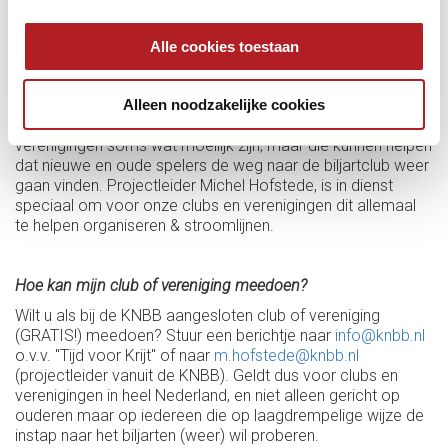
Waarin helpt de KNBB/hoe worden clubs ontzorgd?
Alle cookies toestaan
De KNBB helpt hierbij met materialen, is de openingsdag
zelf aanwezig en helpt bij de planning van de vervolgdagen,
Alleen noodzakelijke cookies
en helpt bij wat Tijd voor Krijt overal oplevert: lokale en
regionale publiciteit. Alle dingen dus die voor clubs en
verenigingen soms wat moeilijk zijn, maar die kunnen helpen
dat nieuwe en oude spelers de weg naar de biljartclub weer
gaan vinden. Projectleider Michel Hofstede, is in dienst
speciaal om voor onze clubs en verenigingen dit allemaal
te helpen organiseren & stroomlijnen.
Hoe kan mijn club of vereniging meedoen?
Wilt u als bij de KNBB aangesloten club of vereniging
(GRATIS!) meedoen? Stuur een berichtje naar
info@knbb.nl
o.v.v. "Tijd voor Krijt" of naar
m.hofstede@knbb.nl
(projectleider vanuit de KNBB). Geldt dus voor clubs en
verenigingen in heel Nederland, en niet alleen gericht op
ouderen maar op iedereen die op laagdrempelige wijze de
instap naar het biljarten (weer) wil proberen.