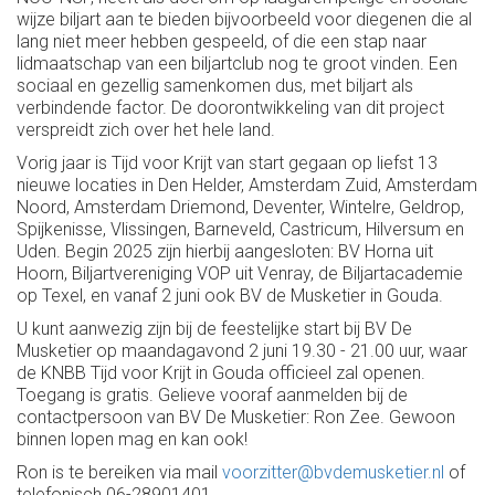
wijze biljart aan te bieden bijvoorbeeld voor diegenen die al
lang niet meer hebben gespeeld, of die een stap naar
lidmaatschap van een biljartclub nog te groot vinden. Een
sociaal en gezellig samenkomen dus, met biljart als
verbindende factor. De doorontwikkeling van dit project
verspreidt zich over het hele land.
Vorig jaar is Tijd voor Krijt van start gegaan op liefst 13
nieuwe locaties in Den Helder, Amsterdam Zuid, Amsterdam
Noord, Amsterdam Driemond, Deventer, Wintelre, Geldrop,
Spijkenisse, Vlissingen, Barneveld, Castricum, Hilversum en
Uden. Begin 2025 zijn hierbij aangesloten: BV Horna uit
Hoorn, Biljartvereniging VOP uit Venray, de Biljartacademie
op Texel, en vanaf 2 juni ook BV de Musketier in Gouda.
U kunt aanwezig zijn bij de feestelijke start bij BV De
Musketier op maandagavond 2 juni 19.30 - 21.00 uur, waar
de KNBB Tijd voor Krijt in Gouda officieel zal openen.
Toegang is gratis. Gelieve vooraf aanmelden bij de
contactpersoon van BV De Musketier: Ron Zee. Gewoon
binnen lopen mag en kan ook!
Ron is te bereiken via mail
voorzitter@bvdemusketier.nl
of
telefonisch 06-28901401.