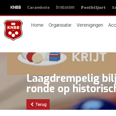
Carambole
S
Driebanden
KNBB
Poolbiljart
Home
Organisatie
Verenigingen
Acc
Laagdrempelig bilj
ronde op historisc
Terug