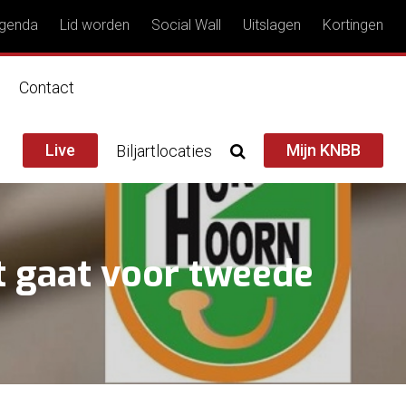
genda
Lid worden
Social Wall
Uitslagen
Kortingen
n
Contact
Live
Mijn KNBB
Biljartlocaties
jt gaat voor tweede