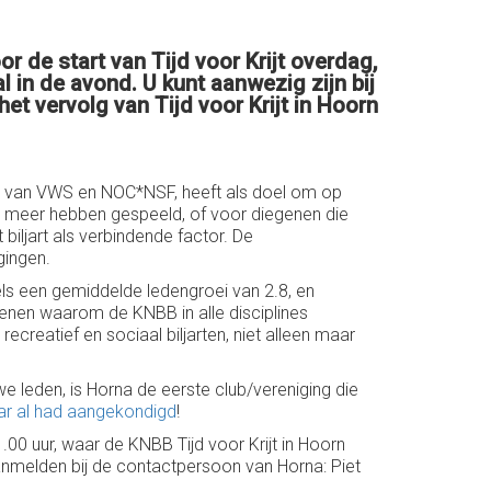
r de start van Tijd voor Krijt overdag,
l in de avond. U kunt aanwezig zijn bij
et vervolg van Tijd voor Krijt in Hoorn
rie van VWS en NOC*NSF, heeft als doel om op
iet meer hebben gespeeld, of voor diegenen die
iljart als verbindende factor. De
gingen.
dels een gemiddelde ledengroei van 2.8, en
redenen waarom de KNBB in alle disciplines
creatief en sociaal biljarten, niet alleen maar
e leden, is Horna de eerste club/vereniging die
aar al had aangekondigd
!
1.00 uur, waar de KNBB Tijd voor Krijt in Hoorn
aanmelden bij de contactpersoon van Horna: Piet