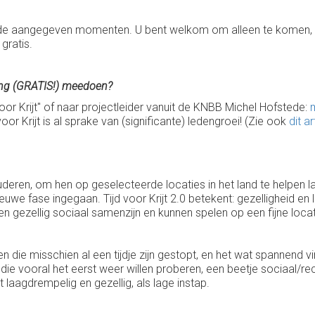
 van de aangegeven momenten. U bent welkom om alleen te kome
gratis.
ging (GRATIS!) meedoen?
 voor Krijt" of naar projectleider vanuit de KNBB Michel Hofstede:
or Krijt is al sprake van (significante) ledengroei! (Zie ook
dit ar
p ouderen, om hen op geselecteerde locaties in het land te helpen
euwe fase ingegaan. Tijd voor Krijt 2.0 betekent: gezelligheid en 
en gezellig sociaal samenzijn en kunnen spelen op een fijne locat
alen die misschien al een tijdje zijn gestopt, en het wat spannend v
ie vooral het eerst weer willen proberen, een beetje sociaal/recrea
laagdrempelig en gezellig, als lage instap.