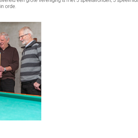
twereld een grote vereniging is met 5 speelavonden, 5 speelmidd
in orde.