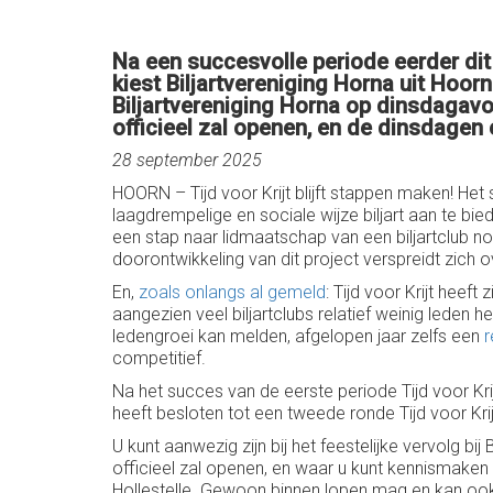
Na een succesvolle periode eerder dit 
kiest Biljartvereniging Horna uit Hoor
Biljartvereniging Horna op dinsdagavon
officieel zal openen, en de dinsdagen 
28 september 2025
HOORN – Tijd voor Krijt blijft stappen maken! He
laagdrempelige en sociale wijze biljart aan te bi
een stap naar lidmaatschap van een biljartclub no
doorontwikkeling van dit project verspreidt zich 
En,
zoals onlangs al gemeld
: Tijd voor Krijt hee
aangezien veel biljartclubs relatief weinig leden 
ledengroei kan melden, afgelopen jaar zelfs een
r
competitief.
Na het succes van de eerste periode Tijd voor Kri
heeft besloten tot een tweede ronde Tijd voor Kri
U kunt aanwezig zijn bij het feestelijke vervolg b
officieel zal openen, en waar u kunt kennismaken 
Hollestelle. Gewoon binnen lopen mag en kan ook