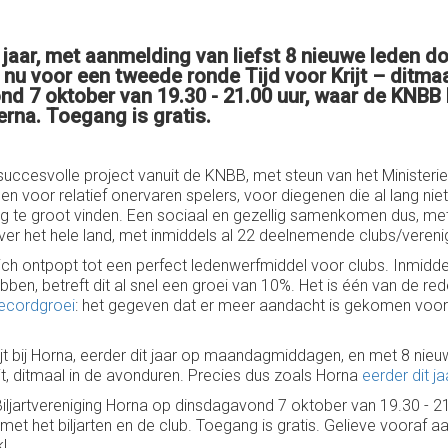
jaar, met aanmelding van liefst 8 nieuwe leden doo
n nu voor een tweede ronde Tijd voor Krijt – ditmaa
d 7 oktober van 19.30 - 21.00 uur, waar de KNBB h
erna. Toegang is gratis.
t succesvolle project vanuit de KNBB, met steun van het Ministe
eden voor relatief onervaren spelers, voor diegenen die al lang n
g te groot vinden. Een sociaal en gezellig samenkomen dus, met b
over het hele land, met inmiddels al 22 deelnemende clubs/vereni
ft zich ontpopt tot een perfect ledenwerfmiddel voor clubs. Inmid
hebben, betreft dit al snel een groei van 10%. Het is één van de 
ecordgroei
: het gegeven dat er meer aandacht is gekomen voor re
jt bij Horna, eerder dit jaar op maandagmiddagen, en met 8 nieuw
jt, ditmaal in de avonduren. Precies dus zoals Horna
eerder dit j
ij Biljartvereniging Horna op dinsdagavond 7 oktober van 19.30 - 2
met het biljarten en de club. Toegang is gratis. Gelieve vooraf 
!