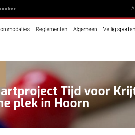
nooker
A
ommodaties
Reglementen
Algemeen
Veilig sporte
artproject Tijd voor Kri
he plek in Hoorn