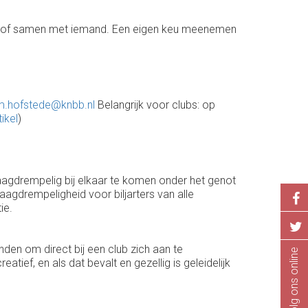
n, of samen met iemand. Een eigen keu meenemen
m.hofstede@knbb.nl
Belangrijk voor clubs: op
tikel
)
 laagdrempelig bij elkaar te komen onder het genot
laagdrempeligheid voor biljarters van alle
ie.
inden om direct bij een club zich aan te
Volg ons online
tief, en als dat bevalt en gezellig is geleidelijk