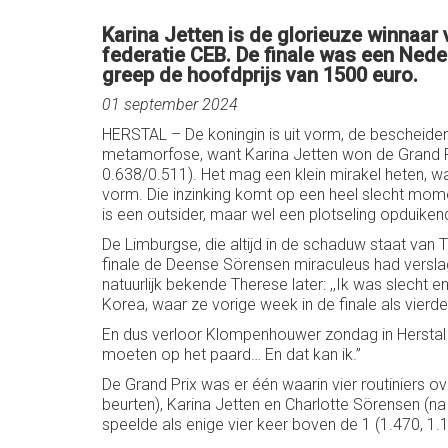
Karina Jetten is de glorieuze winnaar
federatie CEB. De finale was een Ned
greep de hoofdprijs van 1500 euro.
01 september 2024
HERSTAL – De koningin is uit vorm, de bescheide
metamorfose, want Karina Jetten won de Grand Pr
0.638/0.511). Het mag een klein mirakel heten, w
vorm. Die inzinking komt op een heel slecht mom
is een outsider, maar wel een plotseling opduik
De Limburgse, die altijd in de schaduw staat van
finale de Deense Sörensen miraculeus had verslag
natuurlijk bekende Therese later: ,,Ik was slecht e
Korea, waar ze vorige week in de finale als vierde
En dus verloor Klompenhouwer zondag in Herstal pa
moeten op het paard… En dat kan ik.’’
De Grand Prix was er één waarin vier routiniers 
beurten), Karina Jetten en Charlotte Sörensen (
speelde als enige vier keer boven de 1 (1.470, 1