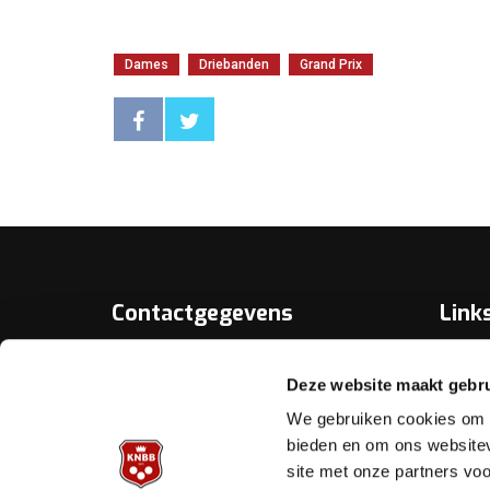
Dames
Driebanden
Grand Prix
Contactgegevens
Link
Over D
KNBB.nl is hèt verenigingsplatform
Deze website maakt gebru
van de
Bonds
Koninklijke Nederlandse Biljart
We gebruiken cookies om c
Bond.
Biljart.
bieden en om ons websitev
site met onze partners vo
Helpd
Archimedesbaan 7