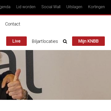
genda
Lid worden
Social Wall
Uitslagen
Kortingen
n
Contact
Live
Mijn KNBB
Biljartlocaties