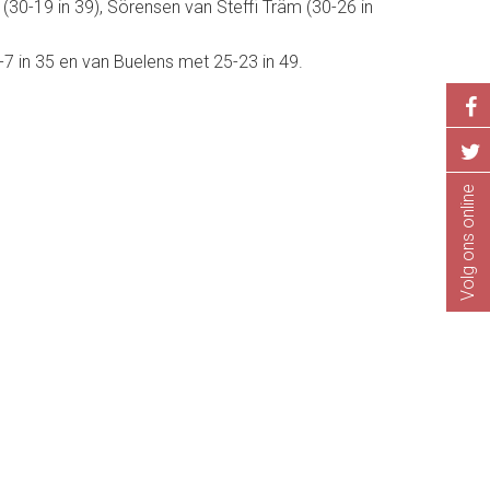
(30-19 in 39), Sörensen van Steffi Träm (30-26 in
-7 in 35 en van Buelens met 25-23 in 49.
Volg ons online