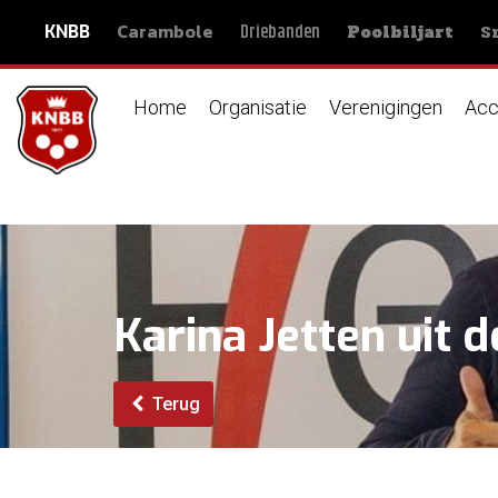
Carambole
S
Driebanden
KNBB
Poolbiljart
Home
Organisatie
Verenigingen
Acc
Karina Jetten uit
Terug