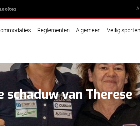
nooker
A
ommodaties
Reglementen
Algemeen
Veilig sporte
 de schaduw van Therese