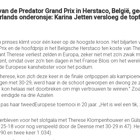
 van de Predator Grand Prix in Herstaco, België, 
erlands onderonsje: Karina Jetten versloeg de t
n prinses klimt voor één keer op de hoogste kroon. Het biljart
ix en de hoofdprijs in het Belgische Herstaco ten koste van T
ant Therese verliest zelden in Europa, zeker niet met zo’n zwak
ent, omdat over zo’n tien dagen in het Franse Blois om het wer
ende Europese kanshebster voor het podium.
 Therese, kon zich deze keer in de finale ontpoppen als kampioe
en met 30-29, werd haar in de schoot geworpen en dwong ze zelf 
n kon helaas niet doorbreken om mijn vertrouwen te winnen.’’ Zoals
 eindigde na drie Aziaten.
s haar tweedEuropese toernooi in 20 jaar. ,,Het is wel een tik, 
overbleven voor het slotgala met Therese Klompenhouwer en Gülse
na 25-18 voor nog verspeeld door de Deense met 30-29 in 47). H
.190 en twee keer 1.034).