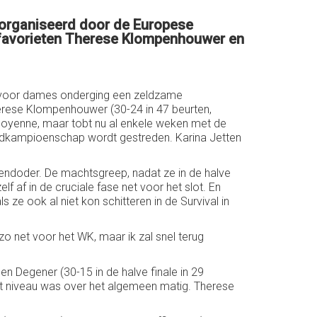
georganiseerd door de Europese
opfavorieten Therese Klompenhouwer en
en voor dames onderging een zeldzame
herese Klompenhouwer (30-24 in 47 beurten,
 moyenne, maar tobt nu al enkele weken met de
eldkampioenschap wordt gestreden. Karina Jetten
nendoder. De machtsgreep, nadat ze in de halve
af in de cruciale fase net voor het slot. En
 ze ook al niet kon schitteren in de Survival in
zo net voor het WK, maar ik zal snel terug
n Degener (30-15 in de halve finale in 29
et niveau was over het algemeen matig. Therese