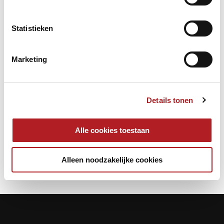
De arbiters:
Wybe Stitselaar, Toon Kansen, Rob van Dorp en Hermannus
Statistieken
Hofman.
Beoordelaar is Janneke Horneman.
Wedstrijdleider: Jurgen Toorneman.
Marketing
De wedstrijden beginnen vrijdag, zaterdag en zondag om
11.00 uur, de finale wordt verwacht rond 15.00 uur.
Tekst: Frits Bakker
Foto: Peter de Bree
Details tonen
Kader
Toernooien
Alle cookies toestaan
Alleen noodzakelijke cookies