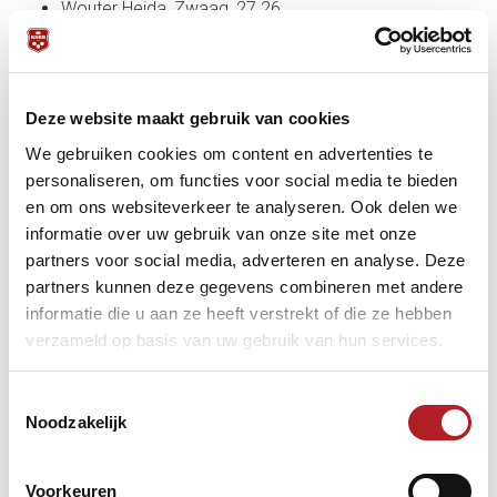
Wouter Heida, Zwaag, 27.26
Pieter van der Geest, ’t Veld, 25.41
Theo Derksen, Grave, 16.94.
Deze website maakt gebruik van cookies
We gebruiken cookies om content en advertenties te
personaliseren, om functies voor social media te bieden
en om ons websiteverkeer te analyseren. Ook delen we
informatie over uw gebruik van onze site met onze
partners voor social media, adverteren en analyse. Deze
partners kunnen deze gegevens combineren met andere
informatie die u aan ze heeft verstrekt of die ze hebben
verzameld op basis van uw gebruik van hun services.
Toestemmingsselectie
Noodzakelijk
Reserves zijn Pul van de Wout uit Berkel-Enschot en Alex
Voorkeuren
Ulijn uit Berlicum.