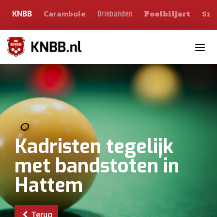
Carambole
Sno
Driebanden
KNBB
Poolbiljart
Toggle n
Kadristen tegelijk
met bandstoten in
Hattem
Terug