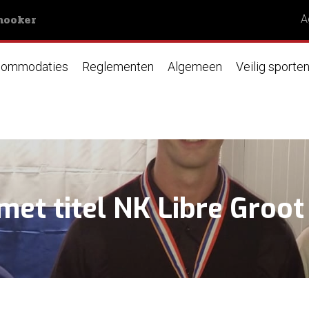
nooker
A
ommodaties
Reglementen
Algemeen
Veilig sporte
 met titel NK Libre Groot