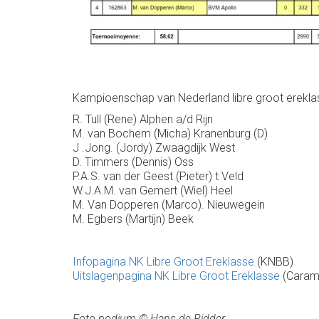
Kampioenschap van Nederland libre groot erekla
R. Tull (Rene) Alphen a/d Rijn
M. van Bochem (Micha) Kranenburg (D)
J .Jong. (Jordy) Zwaagdijk West
D. Timmers (Dennis) Oss
P.A.S. van der Geest (Pieter) t Veld
W.J.A.M. van Gemert (Wiel) Heel
M. Van Dopperen (Marco). Nieuwegein
M. Egbers (Martijn) Beek
Infopagina NK Libre Groot Ereklasse
(KNBB)
Uitslagenpagina NK Libre Groot Ereklasse
(Caramb
Foto podium © Hans de Ridder