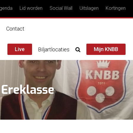
genda
Lid worden
Social Wall
Uitslagen
Kortingen
n
Contact
Live
Mijn KNBB
Biljartlocaties
 Ereklasse