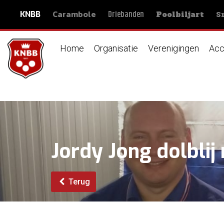
Carambole
S
Driebanden
KNBB
Poolbiljart
Home
Organisatie
Verenigingen
Acc
Jordy Jong dolblij
Terug