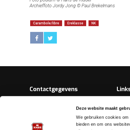
Archieffoto Jordy Jong © Paul Brekelmans
Carambole/libre
Ereklasse
NK
Contactgegevens
Link
Over D
KNBB.nl is hèt verenigingsplatform
Deze website maakt gebru
van de
Bonds
Koninklijke Nederlandse Biljart
We gebruiken cookies om c
Bond.
Biljart.
bieden en om ons websitev