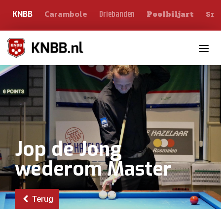
Carambole
Sno
Driebanden
KNBB
Poolbiljart
Toggle n
Jop de Jong
wederom Master
Terug