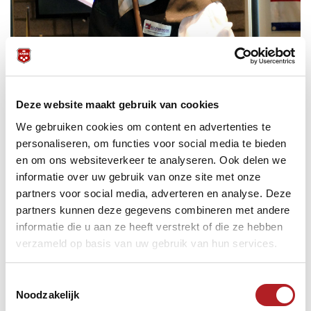
Deze website maakt gebruik van cookies
We gebruiken cookies om content en advertenties te
personaliseren, om functies voor social media te bieden
en om ons websiteverkeer te analyseren. Ook delen we
informatie over uw gebruik van onze site met onze
partners voor social media, adverteren en analyse. Deze
partners kunnen deze gegevens combineren met andere
informatie die u aan ze heeft verstrekt of die ze hebben
verzameld op basis van uw gebruik van hun services.
Nadat Jop de Jong in de finale ook nog eens Sander
Toestemmingsselectie
Jonen had verslagen, was het al met al een imponerende
Noodzakelijk
zegereeks, die uitmondde in zijn derde Masters Artistiek titel
op rij, zijn vierde in totaal. De winnaar na afloop: “Yes,