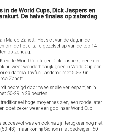
s in de World Cups, Dick Jaspers en
rakurt. De halve finales op zaterdag
 Marco Zanetti. Het slot van de dag, in de
en om de het elitaire gezelschap van de top 14
sten op zondag.
 WK en de World Cup tegen Dick Jaspers, één keer
 ook nu weer wonderbaarlijk goed in World Cup aan
ooi en daarna Tayfun Tasdemir met 50-39 in
rco Zanetti.
dt bedreigd door twee snelle verliespartijen in
et 50-29 in 28 beurten.
n traditioneel hoge moyennes zien, een ronde later
 en doet zeker weer een gooi naar World Cup
e succesvol was en ook na zijn terugkeer nog niet
50-48), maar kon hij Sidhom niet bedreigen: 50-