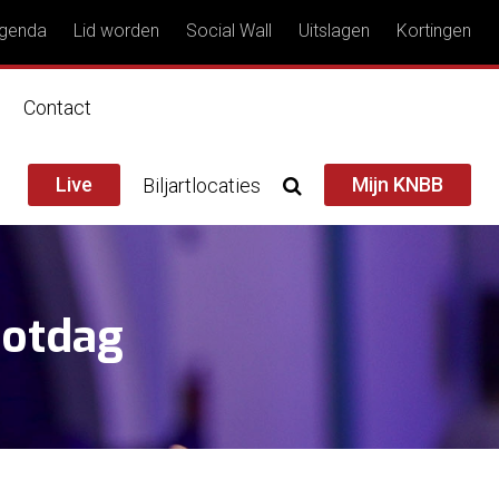
genda
Lid worden
Social Wall
Uitslagen
Kortingen
n
Contact
Live
Mijn KNBB
Biljartlocaties
lotdag