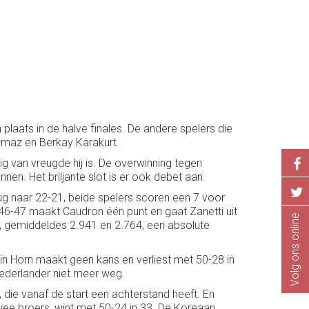
plaats in de halve finales. De andere spelers die
ymaz en Berkay Karakurt.
g van vreugde hij is. De overwinning tegen
en. Het briljante slot is er ook debet aan.
rug naar 22-21, beide spelers scoren een 7 voor
6-47 maakt Caudron één punt en gaat Zanetti uit
Volg ons online
7, gemiddeldes 2.941 en 2.764, een absolute
tin Horn maakt geen kans en verliest met 50-28 in
Nederlander niet meer weg.
 die vanaf de start een achterstand heeft. En
wee broers, wint met 50-24 in 33. De Koreaan