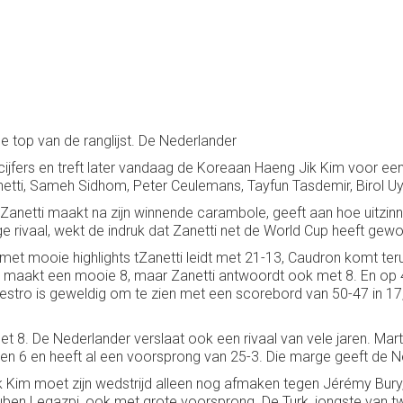
de top van de ranglijst. De Nederlander
cijfers en treft later vandaag de Koreaan Haeng Jik Kim voor een 
anetti, Sameh Sidhom, Peter Ceulemans, Tayfun Tasdemir, Birol U
anetti maakt na zijn winnende carambole, geeft aan hoe uitzinni
rivaal, wekt de indruk dat Zanetti net de World Cup heeft gewonn
 met mooie highlights tZanetti leidt met 21-13, Caudron komt te
 maakt een mooie 8, maar Zanetti antwoordt ook met 8. En op 4
aestro is geweldig om te zien met een scorebord van 50-47 in 1
t 8. De Nederlander verslaat ook een rivaal van vele jaren. Mar
7 en 6 en heeft al een voorsprong van 25-3. Die marge geeft de 
ik Kim moet zijn wedstrijd alleen nog afmaken tegen Jérémy Bury,
Ruben Legazpi, ook met grote voorsprong. De Turk, jongste van t