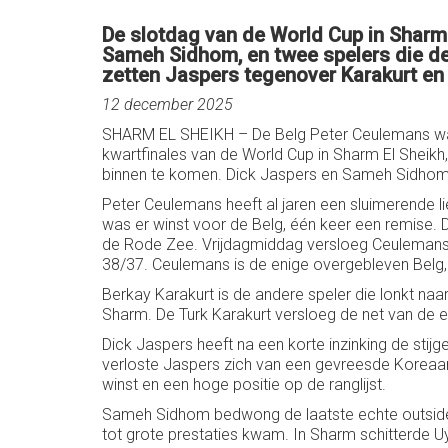
De slotdag van de World Cup in Sharm 
Sameh Sidhom, en twee spelers die de 
zetten Jaspers tegenover Karakurt e
12 december 2025
SHARM EL SHEIKH – De Belg Peter Ceulemans was 
kwartfinales van de World Cup in Sharm El Sheikh
binnen te komen. Dick Jaspers en Sameh Sidhom, d
Peter Ceulemans heeft al jaren een sluimerende l
was er winst voor de Belg, één keer een remise. D
de Rode Zee. Vrijdagmiddag versloeg Ceulemans e
38/37. Ceulemans is de enige overgebleven Belg,
Berkay Karakurt is de andere speler die lonkt naa
Sharm. De Turk Karakurt versloeg de net van de 
Dick Jaspers heeft na een korte inzinking de stijg
verloste Jaspers zich van een gevreesde Koreaan
winst en een hoge positie op de ranglijst.
Sameh Sidhom bedwong de laatste echte outsider: 
tot grote prestaties kwam. In Sharm schitterde 