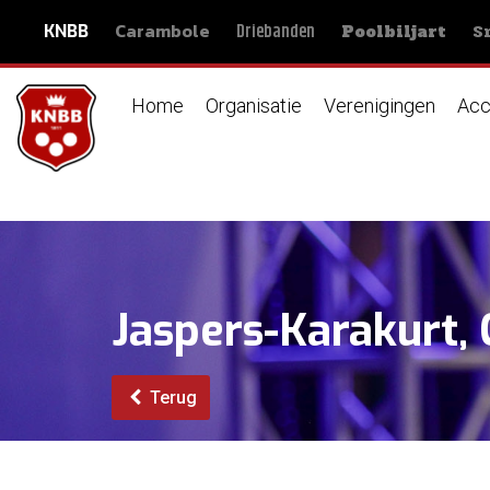
Carambole
S
Driebanden
KNBB
Poolbiljart
Home
Organisatie
Verenigingen
Acc
Jaspers-Karakurt,
Terug