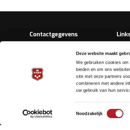
Contactgegevens
Link
Over D
KNBB.nl is hèt verenigingsplatform
Deze website maakt gebru
van de
Bonds
Koninklijke Nederlandse Biljart
We gebruiken cookies om c
Bond.
Biljart.
bieden en om ons websitev
site met onze partners vo
Helpd
Archimedesbaan 7
combineren met andere inf
3439 ME Nieuwegein
uw gebruik van hun servic
Tel.: 030 - 6008400
Mail:
info@knbb.nl
Toestemmingsselectie
Noodzakelijk