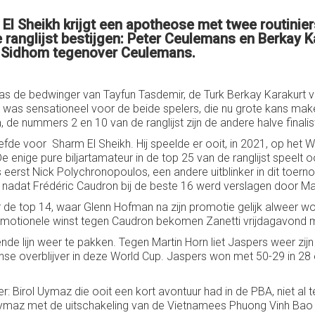
El Sheikh krijgt een apotheose met twee routinier
ranglijst bestijgen: Peter Ceulemans en Berkay Ka
n Sidhom tegenover Ceulemans.
de bedwinger van Tayfun Tasdemir, de Turk Berkay Karakurt van
, was sensationeel voor de beide spelers, die nu grote kans mak
e nummers 2 en 10 van de ranglijst zijn de andere halve finali
iefde voor Sharm El Sheikh. Hij speelde er ooit, in 2021, op het
e enige pure biljartamateur in de top 25 van de ranglijst speelt
erst Nick Polychronopoulos, een andere uitblinker in dit toern
 nadat Frédéric Caudron bij de beste 16 werd verslagen door Ma
r de top 14, waar Glenn Hofman na zijn promotie gelijk alweer wor
emotionele winst tegen Caudron bekomen Zanetti vrijdagavond m
ende lijn weer te pakken. Tegen Martin Horn liet Jaspers weer zij
se overblijver in deze World Cup. Jaspers won met 50-29 in 28
Birol Uymaz die ooit een kort avontuur had in de PBA, niet al t
Uymaz met de uitschakeling van de Vietnamees Phuong Vinh Bao (