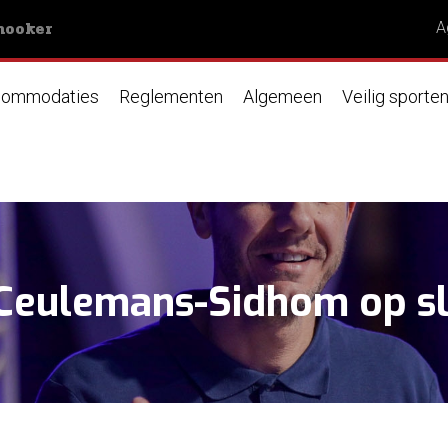
nooker
A
ommodaties
Reglementen
Algemeen
Veilig sporte
 Ceulemans-Sidhom op s