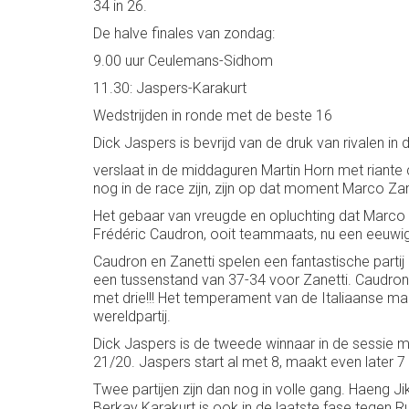
34 in 26.
De halve finales van zondag:
9.00 uur Ceulemans-Sidhom
11.30: Jaspers-Karakurt
Wedstrijden in ronde met de beste 16
Dick Jaspers is bevrijd van de druk van rivalen in 
verslaat in de middaguren Martin Horn met riante 
nog in de race zijn, zijn op dat moment Marco Z
Het gebaar van vreugde en opluchting dat Marco Z
Frédéric Caudron, ooit teammaats, nu een eeuwige 
Caudron en Zanetti spelen een fantastische partij
een tussenstand van 37-34 voor Zanetti. Caudron
met drie!!! Het temperament van de Italiaanse m
wereldpartij.
Dick Jaspers is de tweede winnaar in de sessie me
21/20. Jaspers start al met 8, maakt even later 
Twee partijen zijn dan nog in volle gang. Haeng J
Berkay Karakurt is ook in de laatste fase tegen 