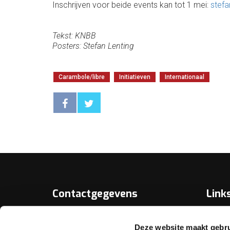
Inschrijven voor beide events kan tot 1 mei:
stefa
Tekst: KNBB
Posters: Stefan Lenting
Carambole/libre
Initiatieven
Internationaal
Contactgegevens
Link
Over D
KNBB.nl is hèt verenigingsplatform
Deze website maakt gebru
van de