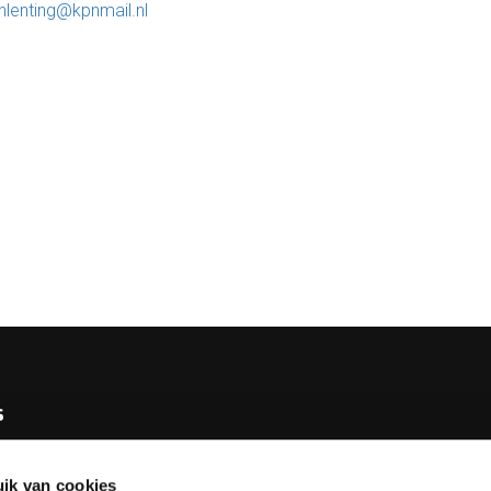
nlenting@kpnmail.nl
s
e KNBB
ik van cookies