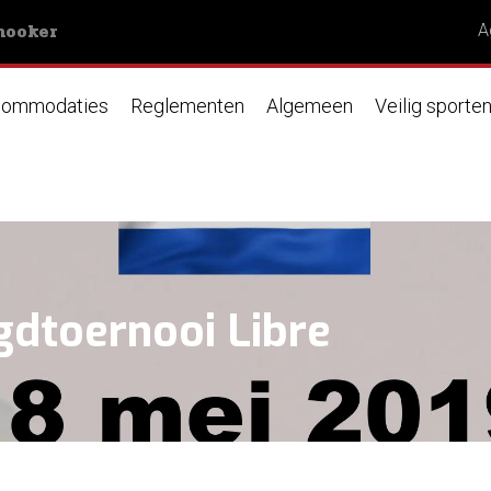
nooker
A
ommodaties
Reglementen
Algemeen
Veilig sporte
gdtoernooi Libre