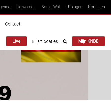
genda
Lid worden
Social Wall
Uitslagen
Kortingen
n
Contact
Live
Mijn KNBB
Biljartlocaties