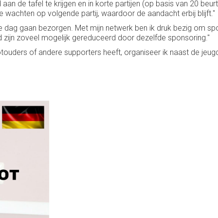
an de tafel te krijgen en in korte partijen (op basis van 20 beu
te wachten op volgende partij, waardoor de aandacht erbij blijft."
ke dag gaan bezorgen. Met mijn netwerk ben ik druk bezig om spon
d zijn zoveel mogelijk gereduceerd door dezelfde sponsoring."
uders of andere supporters heeft, organiseer ik naast de jeugd