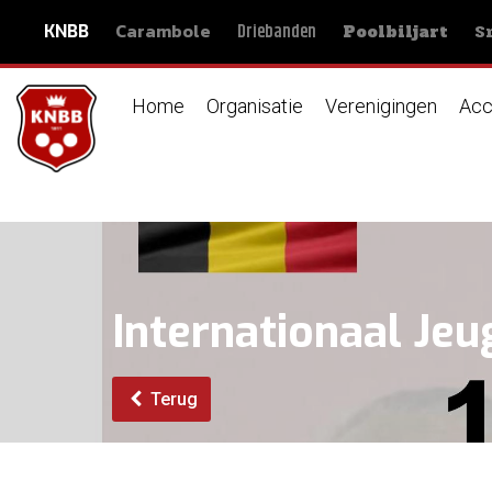
Carambole
S
Driebanden
KNBB
Poolbiljart
Home
Organisatie
Verenigingen
Acc
Internationaal Jeu
Terug