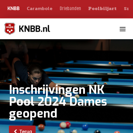
Carambole
Sno
Driebanden
KNBB
Poolbiljart
Toggle n
Inschrijvingen NK
Pool 2024 Dames
geopend
Terug