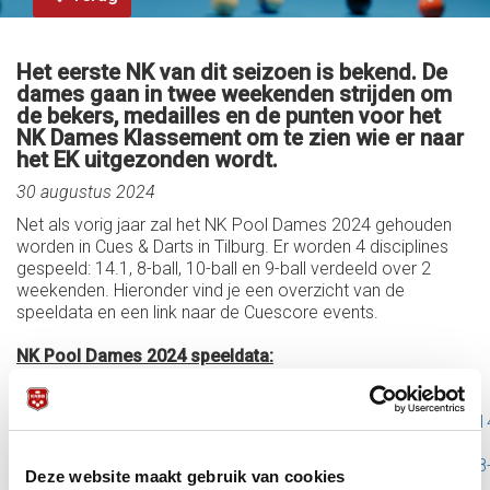
Het eerste NK van dit seizoen is bekend. De
dames gaan in twee weekenden strijden om
de bekers, medailles en de punten voor het
NK Dames Klassement om te zien wie er naar
het EK uitgezonden wordt.
30 augustus 2024
Net als vorig jaar zal het NK Pool Dames 2024 gehouden
worden in Cues & Darts in Tilburg. Er worden 4 disciplines
gespeeld: 14.1, 8-ball, 10-ball en 9-ball verdeeld over 2
weekenden. Hieronder vind je een overzicht van de
speeldata en een link naar de Cuescore events.
NK Pool Dames 2024 speeldata:
14.1-continuous: zaterdag 19 oktober 2024
https://cuescore.com/tournament/NK+Pool+2024+Dames+14
8-ball: zondag 20 oktober 2024
https://cuescore.com/tournament/NK+Pool+2024+Dames+8
Deze website maakt gebruik van cookies
ball/47712226