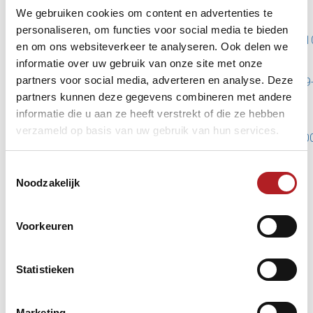
We gebruiken cookies om content en advertenties te
10-ball: zaterdag 26 oktober 2024
personaliseren, om functies voor social media te bieden
https://cuescore.com/tournament/NK+Pool+2024+Dames+1
en om ons websiteverkeer te analyseren. Ook delen we
ball/47712259
informatie over uw gebruik van onze site met onze
9-ball: zondag 27 oktober 2024
partners voor social media, adverteren en analyse. Deze
https://cuescore.com/tournament/NK+Pool+2024+Dames+9
ball/47712283
partners kunnen deze gegevens combineren met andere
informatie die u aan ze heeft verstrekt of die ze hebben
Het NK Dames protocol is hier te vinden:
verzameld op basis van uw gebruik van hun services.
https://knbb.freshdesk.com/nl/support/solutions/articles/10
toernooi-protocol-nk-pool-dames
Toestemmingsselectie
Mocht je nog verdere vragen hebben, dan kun je ze stellen
Noodzakelijk
bij Liesbeth en Dirk Wiersma / In case you have further
questions, you can ask them to Liesbeth and Dirk Wiersma
liesbeth.dirk@knbb.nl
.
Voorkeuren
We zien jullie inschrijvingen voor het NK Pool Dames 2023
graag tegemoet!
Statistieken
Namens de KNBB Sectie Pool,
Liesbeth & Dirk Wiersma
Marketing