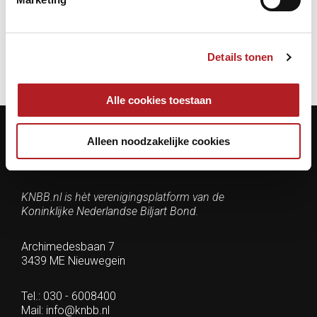
Dames
NK
Details tonen
Alle cookies toestaan
Alleen noodzakelijke cookies
Contactgegevens
KNBB.nl is hèt verenigingsplatform van de
Koninklijke Nederlandse Biljart Bond.
Archimedesbaan 7
3439 ME Nieuwegein
Tel.: 030 - 6008400
Mail:
info@knbb.nl