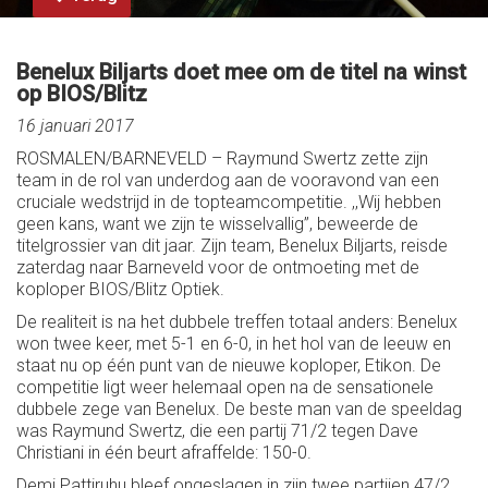
Benelux Biljarts doet mee om de titel na winst
op BIOS/Blitz
16 januari 2017
ROSMALEN/BARNEVELD – Raymund Swertz zette zijn
team in de rol van underdog aan de vooravond van een
cruciale wedstrijd in de topteamcompetitie. ,,Wij hebben
geen kans, want we zijn te wisselvallig’’, beweerde de
titelgrossier van dit jaar. Zijn team, Benelux Biljarts, reisde
zaterdag naar Barneveld voor de ontmoeting met de
koploper BIOS/Blitz Optiek.
De realiteit is na het dubbele treffen totaal anders: Benelux
won twee keer, met 5-1 en 6-0, in het hol van de leeuw en
staat nu op één punt van de nieuwe koploper, Etikon. De
competitie ligt weer helemaal open na de sensationele
dubbele zege van Benelux. De beste man van de speeldag
was Raymund Swertz, die een partij 71/2 tegen Dave
Christiani in één beurt afraffelde: 150-0.
Demi Pattiruhu bleef ongeslagen in zijn twee partijen 47/2