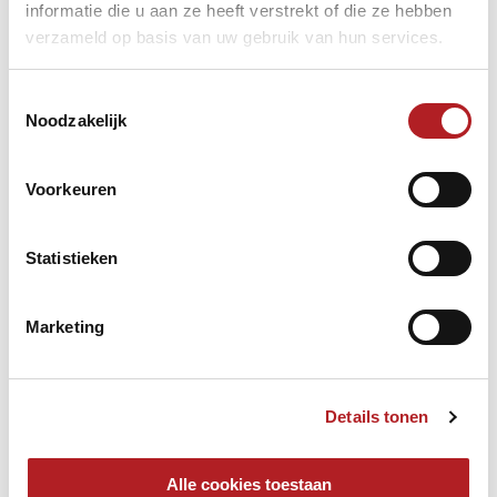
informatie die u aan ze heeft verstrekt of die ze hebben
verzameld op basis van uw gebruik van hun services.
Toestemmingsselectie
Noodzakelijk
Voorkeuren
Statistieken
Marketing
Bennie Deegens, manager van Etikon, de nieuwe koploper:
,,Ik kijk nu al met weemoed terug naar vijftien jaar topteam.
Details tonen
Vooral de laatste acht jaar heeft dit team alle
biljartliefhebbers laten genieten. Wat is het dan doodzonde
dat een dergelijk team na dit seizoen moet ophouden. Een
Alle cookies toestaan
team dat in Europa jarenlang furore heeft gemaakt, moet