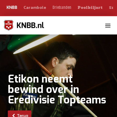
Carambole
Sno
Driebanden
KNBB
Poolbiljart
Toggle n
Etikon neemt
bewind over in
Eredivisie Topteams
Terug