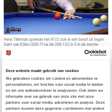
Henri Tilleman speelde het 47/2 ook in één beurt uit tegen
Sam van Etten (200-7) na de 200-122 in 5 in de eerste
partij. Ferry Jong en Micha van Bochem waren aan elkaar
gewaagd: 150-143 in 7 in de eerste sessie, 59-150 in 6 in de
tweede.
Jean Paul de Bruijn stak zijn bewondering voor Tilleman niet
Deze website maakt gebruik van cookies
onder stoelen of banken: ,,Henri is een fenomeen, geen
enkel NK meer spelen, heel weinig trainen en dan zo
We gebruiken cookies om content en advertenties te
fantastisch spelen.''
personaliseren, om functies voor social media te bieden
en om ons websiteverkeer te analyseren. Ook delen we
informatie over uw gebruik van onze site met onze
partners voor social media, adverteren en analyse. Deze
partners kunnen deze gegevens combineren met andere