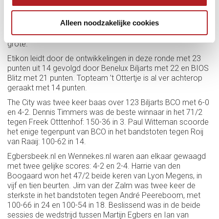
stoppen omdat er zich geen nieuwe sponsors aandienen.
Dat doet pijn en geeft een raar gevoel. Erg jammer dat er
Alleen noodzakelijke cookies
niemand op deze trein springt. Maar goed, wie weet dienen
zich nog wat sponsoren aan. Vele kleintjes maken ook een
grote.''
Etikon leidt door de ontwikkelingen in deze ronde met 23
punten uit 14 gevolgd door Benelux Biljarts met 22 en BIOS
Blitz met 21 punten. Topteam ’t Ottertje is al ver achterop
geraakt met 14 punten.
The City was twee keer baas over 123 Biljarts BCO met 6-0
en 4-2. Dennis Timmers was de beste winnaar in het 71/2
tegen Freek Otttenhof: 150-36 in 3. Paul Witteman scoorde
het enige tegenpunt van BCO in het bandstoten tegen Roij
van Raaij: 100-62 in 14.
Egbersbeek.nl en Wennekes.nl waren aan elkaar gewaagd
met twee gelijke scores: 4-2 en 2-4. Harrie van den
Boogaard won het 47/2 beide keren van Lyon Megens, in
vijf en tien beurten. Jim van der Zalm was twee keer de
sterkste in het bandstoten tegen André Peereboom, met
100-66 in 24 en 100-54 in 18. Beslissend was in de beide
sessies de wedstrijd tussen Martijn Egbers en Ian van