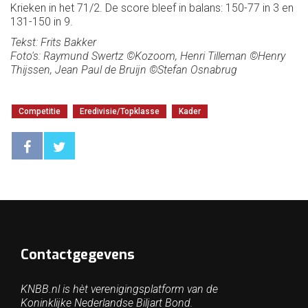
Krieken in het 71/2. De score bleef in balans: 150-77 in 3 en
131-150 in 9.
Tekst: Frits Bakker
Foto's: Raymund Swertz ©Kozoom, Henri Tilleman ©Henry
Thijssen, Jean Paul de Bruijn ©Stefan Osnabrug
Competitie
Eredivisie/Topklasse
Kader
Contactgegevens
KNBB.nl is hèt verenigingsplatform van de
Koninklijke Nederlandse Biljart Bond.