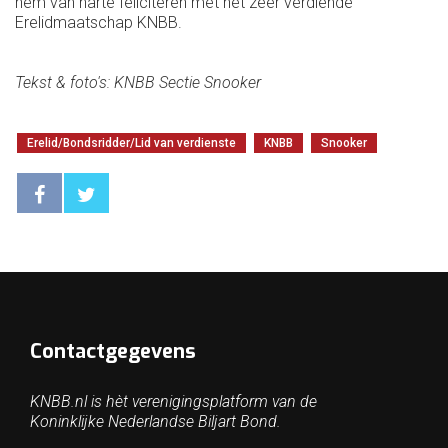
hem van harte feliciteren met het zeer verdiende
Erelidmaatschap KNBB.
Tekst & foto's: KNBB Sectie Snooker
Erelid/Bondsridder/Lid van verdienste
KNBB
Snooker
Contactgegevens
KNBB.nl is hèt verenigingsplatform van de
Koninklijke Nederlandse Biljart Bond.