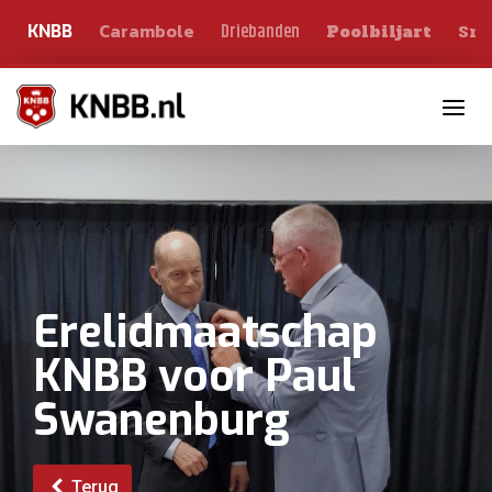
Carambole
Sno
Driebanden
KNBB
Poolbiljart
Toggle n
Erelidmaatschap
KNBB voor Paul
Swanenburg
Terug