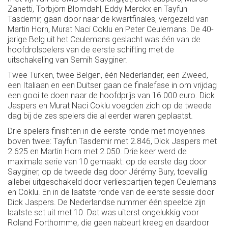
Zanetti, Torbjörn Blomdahl, Eddy Merckx en Tayfun
Tasdemir, gaan door naar de kwartfinales, vergezeld van
Martin Horn, Murat Naci Coklu en Peter Ceulemans. De 40-
jarige Belg uit het Ceulemans geslacht was één van de
hoofdrolspelers van de eerste schifting met de
uitschakeling van Semih Sayginer.
Twee Turken, twee Belgen, één Nederlander, een Zweed,
een Italiaan en een Duitser gaan de finalefase in om vrijdag
een gooi te doen naar de hoofdprijs van 16.000 euro. Dick
Jaspers en Murat Naci Coklu voegden zich op de tweede
dag bij de zes spelers die al eerder waren geplaatst.
Drie spelers finishten in die eerste ronde met moyennes
boven twee: Tayfun Tasdemir met 2.846, Dick Jaspers met
2.625 en Martin Horn met 2.050. Drie keer werd de
maximale serie van 10 gemaakt: op de eerste dag door
Sayginer, op de tweede dag door Jérémy Bury, toevallig
allebei uitgeschakeld door verliespartijen tegen Ceulemans
en Coklu. En in de laatste ronde van de eerste sessie door
Dick Jaspers. De Nederlandse nummer één speelde zijn
laatste set uit met 10. Dat was uiterst ongelukkig voor
Roland Forthomme, die geen nabeurt kreeg en daardoor