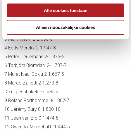
het speelritme weer op te pakken.’’
Alle cookies toestaan
De ranking na de eerste knock-out fase:
1 Tayfun Tasdemir 2-2.846-7
Alleen noodzakelijke cookies
2 Dick Jaspers 2-2.625-10
3 Martin Horn 2-2.050-8
4 Eddy Merckx 2-1.947-8
5 Peter Ceulemans 2-1.875-5
6 Torbjörn Blomdahl 2-1.737-7
7 Murat Naci Coklu 2-1.667-5
8 Marco Zanetti 2-1.270-8
De uitgeschakelde spelers:
9 Roland Forthomme 0-1.867-7
10 Jérémy Bury 0-1.800-10
11 Jean van Erp 0-1.474-8
12 Gwendal Maréchal 0-1.444-5