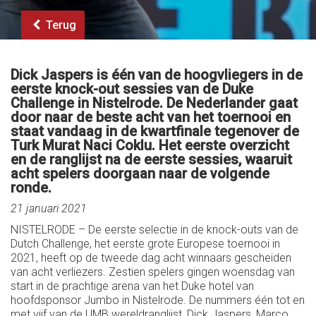
Terug
Dick Jaspers is één van de hoogvliegers in de
eerste knock-out sessies van de Duke
Challenge in Nistelrode. De Nederlander gaat
door naar de beste acht van het toernooi en
staat vandaag in de kwartfinale tegenover de
Turk Murat Naci Coklu. Het eerste overzicht
en de ranglijst na de eerste sessies, waaruit
acht spelers doorgaan naar de volgende
ronde.
21 januari 2021
NISTELRODE – De eerste selectie in de knock-outs van de
Dutch Challenge, het eerste grote Europese toernooi in
2021, heeft op de tweede dag acht winnaars gescheiden
van acht verliezers. Zestien spelers gingen woensdag van
start in de prachtige arena van het Duke hotel van
hoofdsponsor Jumbo in Nistelrode. De nummers één tot en
met vijf van de UMB wereldranglijst, Dick Jaspers, Marco