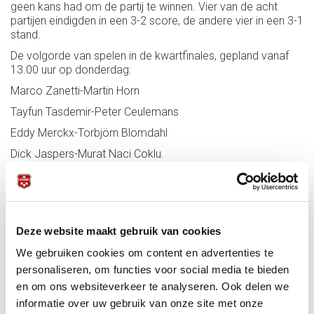
geen kans had om de partij te winnen. Vier van de acht
partijen eindigden in een 3-2 score, de andere vier in een 3-1
stand.
De volgorde van spelen in de kwartfinales, gepland vanaf
13.00 uur op donderdag:
Marco Zanetti-Martin Horn
Tayfun Tasdemir-Peter Ceulemans
Eddy Merckx-Torbjörn Blomdahl
Dick Jaspers-Murat Naci Coklu.
Drie van de vier Nederlanders moeten in de volgende
ronden toekijken vanaf de kleine tribunes in de arena. Joey
de Kok, de jongste, werd uit het toernooi gespeeld door
Torbjörn Blomdahl, ondanks een mooie set in twee beurten
(2x5). Jeffrey Jorissen werd geveld door een subliem
Deze website maakt gebruik van cookies
spelende Tayfun Tasdemir, Jean van Erp in een vijfsetter
We gebruiken cookies om content en advertenties te
door Martin Horn. De Belgen raakten alleen Roland
personaliseren, om functies voor social media te bieden
Forthomme kwijt, in een boeiend gevecht uitgeschakeld
door Neerland’s onbetwiste topspeler Dick Jaspers.
en om ons websiteverkeer te analyseren. Ook delen we
informatie over uw gebruik van onze site met onze
Het systeem van korte setjes met een snelle tijdklok werd