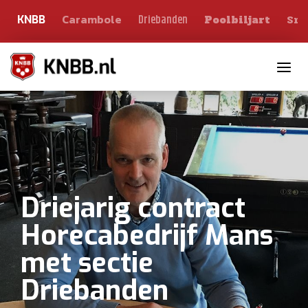
Carambole
Sno
Driebanden
KNBB
Poolbiljart
Toggle n
Driejarig contract
Horecabedrijf Mans
met sectie
Driebanden