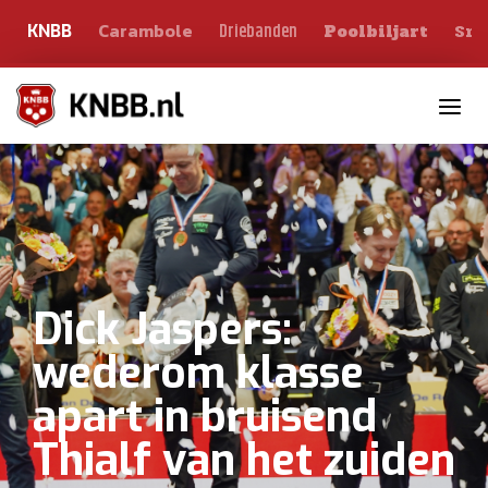
Carambole
Sno
Driebanden
KNBB
Poolbiljart
Toggle n
Dick Jaspers:
wederom klasse
apart in bruisend
Thialf van het zuiden