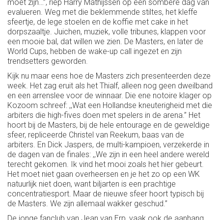
moet zijn…’’, riep Harry Mathijssen op een sombere dag van
evalueren. Weg met die beklemmende stiltes, het kleffe
sfeertje, de lege stoelen en de koffie met cake in het
dorpszaaltje. Juichen, muziek, volle tribunes, klappen voor
een mooie bal, dat willen we zien. De Masters, en later de
World Cups, hebben de wake-up call ingezet en zijn
trendsetters geworden.
Kijk nu maar eens hoe de Masters zich presenteerden deze
week. Het zag eruit als het Thialf, alleen nog geen dweilband
en een arrenslee voor de winnaar. Die ene notoire klager op
Kozoom schreef: ,,Wat een Hollandse kneuterigheid met die
arbiters die high-fives doen met spelers in de arena.’’ Het
hoort bij de Masters, bij de hele entourage en de geweldige
sfeer, repliceerde Christel van Reekum, baas van de
arbiters. En Dick Jaspers, de multi-kampioen, verzekerde in
de dagen van de finales: ,,We zijn in een heel andere wereld
terecht gekomen. Ik vind het mooi zoals het hier gebeurt.
Het moet niet gaan overheersen en je het zo op een WK
natuurlijk niet doen, want biljarten is een prachtige
concentratiesport. Maar de nieuwe sfeer hoort typisch bij
de Masters. We zijn allemaal wakker geschud.’’
De jonge fanclub van Jean van Erp, vaak ook de aanhang