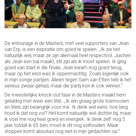
De entourage in de Masters, met veel supporters van Jean
van Erp, is een inspiratie om goed te spelen. ,,Ik zie het
natuurlijk wel, maar ze zijn allemaal heel respectvol. Juichen
als Jean een bal maakt, stil zijn als ik moet spelen. Ik ging
goed van start in die finale, Jean kwam nog goed terug,
maar op het eind was ik oppermachtig. Zoals eigenlijk ook
in mijn vorige partijen. Alleen tegen Sam van Etten heb ik het
serieus zwaar gehad, maar die partij kon ik ook winnen.’’
De meesterlijke knock-out fase in de Masters maakt hem
gelukkig met weer een titel. ,,Ik win graag grote toernooien
en titels zijn belangrijk voor me. Ik denk wel eens: hoe lang
houd ik dat nog vol? Het komt natuurlijk wel dichter bij, maar
ik voel me nog heel goed en energiek. Ik denk zelf: nog 5
jaar, totdat ik 65 ben, moet ik dit nog volhouden. Maar
stoppen komt absoluut nog niet in mijn gedachten op.’’