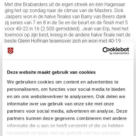
Met drie Brabanders uit de eigen streek en één Hagenaar
ging het op zondag naar de climax van de Masters. Dick
Jaspers won in de halve finales van Barry van Beers dank
zij series van 7 en 8 in de 5e en 6e beurt en de finish met 5
voor 40-22 in 16 (2.500 gemiddeld). Jean van Erp, heel het
toernooi op zijn best, kreeg in de andere halve finale niet de
beste Glenn Hofman tegenover zich en won met 40-19
(2.105 tegen 1.056). Het uiteindelijke podium kwam daarna
tot stand door de briljante eindsprint van Jaspers.
De Masters kregen volgens Harry Mathijssen, de
organisator, dit jaar meer publiek dan ooit. ,,Het evenement
Deze website maakt gebruik van cookies
is uniek, het is groter dan het ooit is geweest.’’
We gebruiken cookies om content en advertenties te
Dick Jaspers en Jean Paul de Bruijn zullen naar aanleiding
van deze Masters het nationale team voor Nederland
personaliseren, om functies voor social media te bieden
vormen op het WK voor landenteams in Viersen.
en om ons websiteverkeer te analyseren. Ook delen we
informatie over uw gebruik van onze site met onze
partners voor social media, adverteren en analyse. Deze
partners kunnen deze gegevens combineren met andere
informatie die u aan ze heeft verstrekt of die ze hebben
verzameld op basis van uw gebruik van hun services.