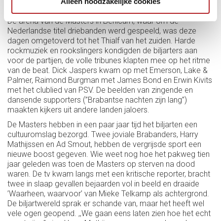
Alleen noodzakelijke cookies
De saaie biljarters van toen rijden nu een scheve schaats.
De arena van de Masters in Berlicum, waar om de
Nederlandse titel driebanden werd gespeeld, was deze
dagen omgetoverd tot het Thialf van het zuiden. Harde
rockmuziek en rookslingers kondigden de biljarters aan
voor de partijen, de volle tribunes klapten mee op het ritme
van de beat. Dick Jaspers kwam op met Emerson, Lake &
Palmer, Raimond Burgman met James Bond en Erwin Kivits
met het clublied van PSV. De beelden van zingende en
dansende supporters (’’Brabantse nachten zijn lang’’)
maakten kijkers uit andere landen jaloers.
De Masters hebben in een paar jaar tijd het biljarten een
cultuuromslag bezorgd. Twee joviale Brabanders, Harry
Mathijssen en Ad Smout, hebben de vergrijsde sport een
nieuwe boost gegeven. Wie weet nog hoe het pakweg tien
jaar geleden was toen de Masters op sterven na dood
waren. De tv kwam langs met een kritische reporter, bracht
twee in slaap gevallen bejaarden vol in beeld en draaide
’Waarheen, waarvoor’ van Mieke Telkamp als achtergrond.
De biljartwereld sprak er schande van, maar het heeft wel
vele ogen geopend. ,,We gaan eens laten zien hoe het echt