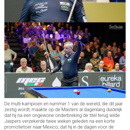
De multi-kampioen en nummer 1 van de wereld, die dit jaar
zestig wordt, maakte op de Masters al dagenlang duidelijk
dat hij na een ongewone onderbreking de titel terug wilde.
Jaspers verzekerde twee weken geleden na een korte
promotietoer naar Mexico, dat hij in de dagen voor de