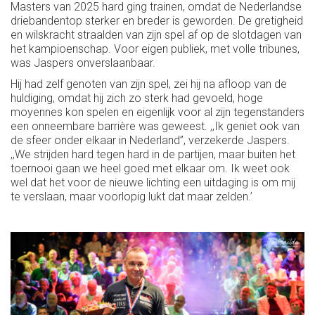
Masters van 2025 hard ging trainen, omdat de Nederlandse
driebandentop sterker en breder is geworden. De gretigheid
en wilskracht straalden van zijn spel af op de slotdagen van
het kampioenschap. Voor eigen publiek, met volle tribunes,
was Jaspers onverslaanbaar.
Hij had zelf genoten van zijn spel, zei hij na afloop van de
huldiging, omdat hij zich zo sterk had gevoeld, hoge
moyennes kon spelen en eigenlijk voor al zijn tegenstanders
een onneembare barrière was geweest. ,,Ik geniet ook van
de sfeer onder elkaar in Nederland’’, verzekerde Jaspers.
,,We strijden hard tegen hard in de partijen, maar buiten het
toernooi gaan we heel goed met elkaar om. Ik weet ook
wel dat het voor de nieuwe lichting een uitdaging is om mij
te verslaan, maar voorlopig lukt dat maar zelden.’