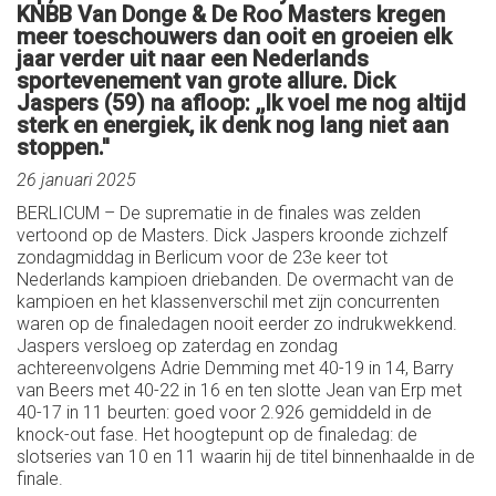
KNBB Van Donge & De Roo Masters kregen
meer toeschouwers dan ooit en groeien elk
jaar verder uit naar een Nederlands
sportevenement van grote allure. Dick
Jaspers (59) na afloop: ,,Ik voel me nog altijd
sterk en energiek, ik denk nog lang niet aan
stoppen.''
26 januari 2025
BERLICUM – De suprematie in de finales was zelden
vertoond op de Masters. Dick Jaspers kroonde zichzelf
zondagmiddag in Berlicum voor de 23e keer tot
Nederlands kampioen driebanden. De overmacht van de
kampioen en het klassenverschil met zijn concurrenten
waren op de finaledagen nooit eerder zo indrukwekkend.
Jaspers versloeg op zaterdag en zondag
achtereenvolgens Adrie Demming met 40-19 in 14, Barry
van Beers met 40-22 in 16 en ten slotte Jean van Erp met
40-17 in 11 beurten: goed voor 2.926 gemiddeld in de
knock-out fase. Het hoogtepunt op de finaledag: de
slotseries van 10 en 11 waarin hij de titel binnenhaalde in de
finale.