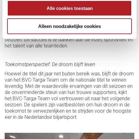
competitie, het winnen van de halve finale en de tweede
Alle cookies toestaan
plaats in de nationale finale zijn prestaties van formaat.
Slechts één team, Carambole Brabant, was dit jaar sterker.
Alleen noodzakelijke cookies
De sterke teamgeest en het vermogen om onder druk te
presteren, waren duidelijk zichtbaar gedurende het hele
seizoen. Dit succes is te danken aan de inzet, sportiviteit en
het talent van alle teamleden.
Toekomstperspectief: De droom blijft leven
Hoewel de titel dit jaar net buiten bereik was, blijft de droom
van het BVC-Targa-Team om de nationale titel te winnen
levendig. Met de waardevolle ervaringen van dit seizoen en
de onverminderde steun van hun trouwe supporters, kijkt
het BVC-Targa-Team vol vertrouwen uit naar het volgende
seizoen. De spelers zijn vastbesloten om hun droom in de
toekomst te verwezenlijken en te strijden voor de hoogste
eer in de Nederlandse biljartsport.