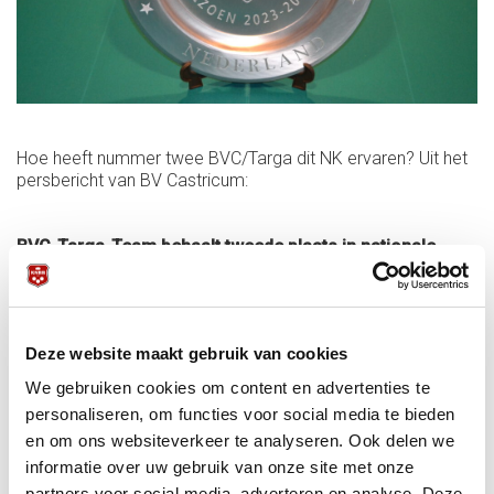
Hoe heeft nummer twee BVC/Targa dit NK ervaren? Uit het
persbericht van BV Castricum:
BVC-Targa-Team behaalt tweede plaats in nationale
finale voor kaderteams!
Het BVC-Targa-Team heeft een indrukwekkende prestatie
geleverd door de tweede plaats te veroveren in de
nationale finale voor kaderteams. Na een seizoen vol
Deze website maakt gebruik van cookies
spannende wedstrijden en succesvolle resultaten, wist het
We gebruiken cookies om content en advertenties te
team zich te plaatsen voor de finale en nam het uiteindelijk
de zilveren positie in.
personaliseren, om functies voor social media te bieden
en om ons websiteverkeer te analyseren. Ook delen we
Finale: Spanning en sportiviteit
informatie over uw gebruik van onze site met onze
partners voor social media, adverteren en analyse. Deze