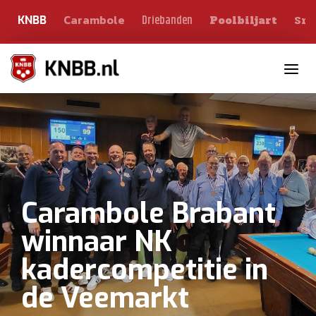
Carambole
Sno
Driebanden
KNBB
Poolbiljart
Toggle n
Carambole Brabant
winnaar NK
kadercompetitie in
de Veemarkt