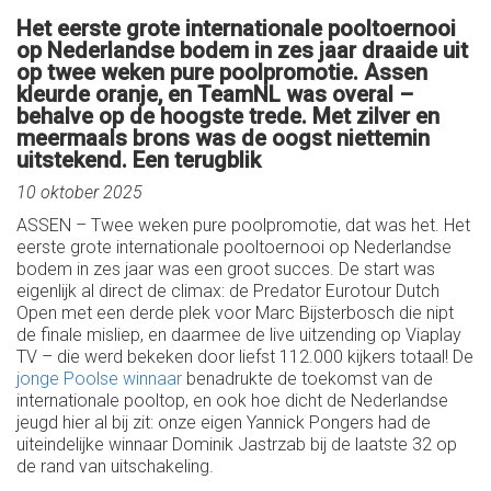
Het eerste grote internationale pooltoernooi
op Nederlandse bodem in zes jaar draaide uit
op twee weken pure poolpromotie. Assen
kleurde oranje, en TeamNL was overal –
behalve op de hoogste trede. Met zilver en
meermaals brons was de oogst niettemin
uitstekend. Een terugblik
10 oktober 2025
ASSEN – Twee weken pure poolpromotie, dat was het. Het
eerste grote internationale pooltoernooi op Nederlandse
bodem in zes jaar was een groot succes. De start was
eigenlijk al direct de climax: de Predator Eurotour Dutch
Open met een derde plek voor Marc Bijsterbosch die nipt
de finale misliep, en daarmee de live uitzending op Viaplay
TV – die werd bekeken door liefst 112.000 kijkers totaal! De
jonge Poolse winnaar
benadrukte de toekomst van de
internationale pooltop, en ook hoe dicht de Nederlandse
jeugd hier al bij zit: onze eigen Yannick Pongers had de
uiteindelijke winnaar Dominik Jastrzab bij de laatste 32 op
de rand van uitschakeling.