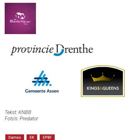
Tekst: KNBB
Foto's: Predator
Dames
EK
EPBF