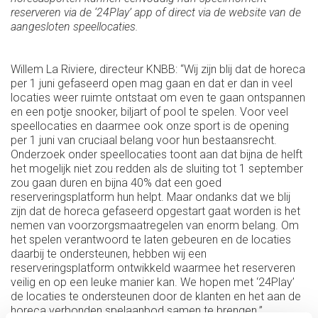
reserveren via de ‘24Play’ app of direct via de website van de
aangesloten speellocaties.
Willem La Riviere, directeur KNBB: “Wij zijn blij dat de horeca
per 1 juni gefaseerd open mag gaan en dat er dan in veel
locaties weer ruimte ontstaat om even te gaan ontspannen
en een potje snooker, biljart of pool te spelen. Voor veel
speellocaties en daarmee ook onze sport is de opening
per 1 juni van cruciaal belang voor hun bestaansrecht.
Onderzoek onder speellocaties toont aan dat bijna de helft
het mogelijk niet zou redden als de sluiting tot 1 september
zou gaan duren en bijna 40% dat een goed
reserveringsplatform hun helpt. Maar ondanks dat we blij
zijn dat de horeca gefaseerd opgestart gaat worden is het
nemen van voorzorgsmaatregelen van enorm belang. Om
het spelen verantwoord te laten gebeuren en de locaties
daarbij te ondersteunen, hebben wij een
reserveringsplatform ontwikkeld waarmee het reserveren
veilig en op een leuke manier kan. We hopen met ‘24Play’
de locaties te ondersteunen door de klanten en het aan de
horeca verbonden spelaanbod samen te brengen.”