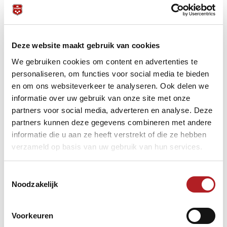
Deze website maakt gebruik van cookies
We gebruiken cookies om content en advertenties te
personaliseren, om functies voor social media te bieden
en om ons websiteverkeer te analyseren. Ook delen we
informatie over uw gebruik van onze site met onze
partners voor social media, adverteren en analyse. Deze
partners kunnen deze gegevens combineren met andere
informatie die u aan ze heeft verstrekt of die ze hebben
verzameld op basis van uw gebruik van hun services.
Het is tijd om weer gecontroleerd te gaan spelen!
Toestemmingsselectie
‘24Play’ is ontwikkeld in samenwerking met digitaal
Noodzakelijk
sportmarketingbureau Sportunity. Niels Schut, directeur
Sportunity: “Wij zijn al langer partner van de KNBB en zagen
al gauw de enorme uitdagingen waar de totale sport, maar
Voorkeuren
zeker de horecasporten tegenaan lopen. Middels het