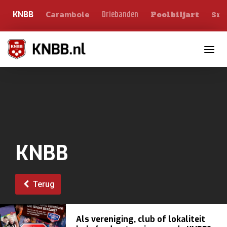
Carambole
Sno
Driebanden
KNBB
Poolbiljart
Toggle n
KNBB
Terug
Als vereniging, club of lokaliteit