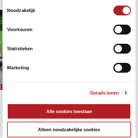
2 jaar 9 maanden
geleden
Toestemmingsselectie
Live/streaming
Noodzakelijk
Beperkt aantal plekken
beschikbaar voor NK 2023
Voorkeuren
kwalificaties in Vleuten en
Groningen
KNBB
NK
2 jaar 9 maanden
geleden
Snooker
Statistieken
Alle Kozoom voordelen voor KNBB
leden en KNBB clubs op een rij
Marketing
KNBB
Kozoom
2 jaar 10 maanden
geleden
Leden/Lidmaatschap
Details tonen
Pagina's
« eerste
‹ vorige
Alle cookies toestaan
…
46
47
48
49
50
Alleen noodzakelijke cookies
51
52
53
54
…