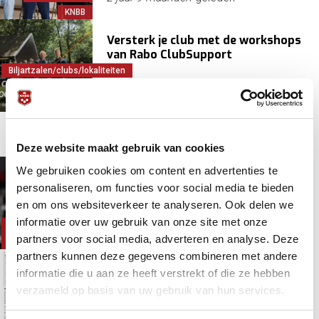
KNBB
Versterk je club met de workshops
van Rabo ClubSupport
Biljartzalen/clubs/lokaliteiten
Initiatieven
2 jaar 9 maanden
geleden
KNBB
pagina item
Initiatieven
KNBB
Lees verder
Deze website maakt gebruik van cookies
We gebruiken cookies om content en advertenties te
Nederlanders score hoog in
personaliseren, om functies voor social media te bieden
eredivisie, SIS en Zundert aan kop
Driebanden
en om ons websiteverkeer te analyseren. Ook delen we
KNBB
informatie over uw gebruik van onze site met onze
Kozoom
2 jaar 9 maanden
geleden
League/Eredivisie
partners voor social media, adverteren en analyse. Deze
Driebanden
partners kunnen deze gegevens combineren met andere
Nieuwe BiljartBallen met KNBB
informatie die u aan ze heeft verstrekt of die ze hebben
Themapagina Livestreams
verzameld op basis van uw gebruik van hun services.
BiljartBallen krant
KNBB