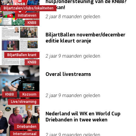
hulp/ondersteuning van de KNBB?
Dat kan!
Biljartzalen/clubs/lokaliteiten
Initiatieven
2 jaar 8 maanden
geleden
KNBB
BiljartBallen november/december
editie kleurt oranje
BiljartBallen krant
2 jaar 9 maanden
geleden
KNBB
Overal livestreams
KNBB
Kozoom
2 jaar 9 maanden
geleden
Live/streaming
Nederland wil WK en World Cup
Driebanden in twee weken
Driebanden
Internationaal
2 jaar 9 maanden
geleden