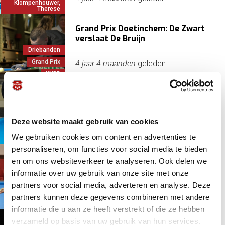
Klompenhouwer,
Therese
Grand Prix Doetinchem: De Zwart
verslaat De Bruijn
Driebanden
Grand Prix
4 jaar 4 maanden
geleden
KNBB
Zuijkerbuijk en Van Wijk uitblinkers
in GP Doetinchem
Deze website maakt gebruik van cookies
Driebanden
4 jaar 4 maanden
geleden
We gebruiken cookies om content en advertenties te
Grand Prix
personaliseren, om functies voor social media te bieden
Jop de Jong en Sander Jonen stelen
en om ons websiteverkeer te analyseren. Ook delen we
show in GP Artistiek
informatie over uw gebruik van onze site met onze
Artistiek
partners voor social media, adverteren en analyse. Deze
Grand Prix
4 jaar 5 maanden
geleden
partners kunnen deze gegevens combineren met andere
Jong, Jop de
informatie die u aan ze heeft verstrekt of die ze hebben
verzameld op basis van uw gebruik van hun services.
Ereklassers Artistiek weer aan de