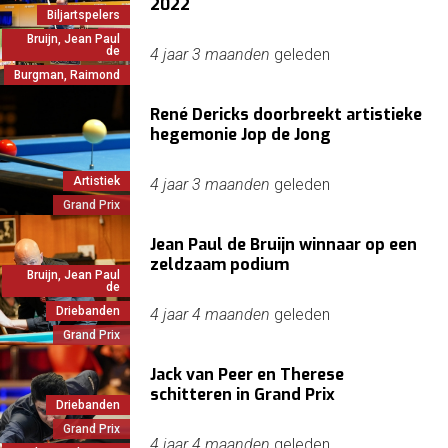
2022
Biljartspelers
Bruijn, Jean Paul
de
4 jaar 3 maanden
geleden
Burgman, Raimond
René Dericks doorbreekt artistieke
hegemonie Jop de Jong
Artistiek
4 jaar 3 maanden
geleden
Grand Prix
Jean Paul de Bruijn winnaar op een
zeldzaam podium
Bruijn, Jean Paul
de
Driebanden
4 jaar 4 maanden
geleden
Grand Prix
Jack van Peer en Therese
schitteren in Grand Prix
Driebanden
Grand Prix
4 jaar 4 maanden
geleden