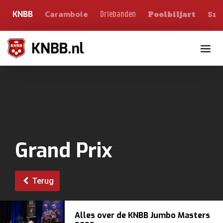
Carambole
Sno
Driebanden
KNBB
Poolbiljart
Toggle n
Grand Prix
Terug
Alles over de KNBB Jumbo Masters