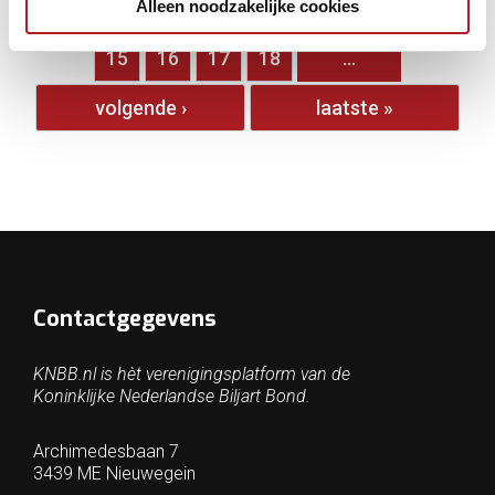
Alleen noodzakelijke cookies
…
10
11
12
13
14
15
16
17
18
…
volgende ›
laatste »
Contactgegevens
KNBB.nl is hèt verenigingsplatform van de
Koninklijke Nederlandse Biljart Bond.
Archimedesbaan 7
3439 ME Nieuwegein