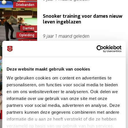
Driebanden
Snooker training voor dames nieuw
leven ingeblazen
Dames
Opleiding
9 jaar 1 maand
geleden
Snooker
Japanse Orie Hida neemt
wereldtitel over van Therese
Dames
Deze website maakt gebruik van cookies
Driebanden
9 jaar 2 maanden
geleden
We gebruiken cookies om content en advertenties te
WK
personaliseren, om functies voor social media te bieden
Therese Klompenhouwer is
en om ons websiteverkeer te analyseren. Ook delen we
wereldtitel kwijt
informatie over uw gebruik van onze site met onze
Dames
partners voor social media, adverteren en analyse. Deze
Driebanden
9 jaar 2 maanden
geleden
partners kunnen deze gegevens combineren met andere
Klompenhouwer,
Therese
informatie die u aan ze heeft verstrekt of die ze hebben
verzameld op basis van uw gebruik van hun services.
Micha Beuriot prolongeert titel NK