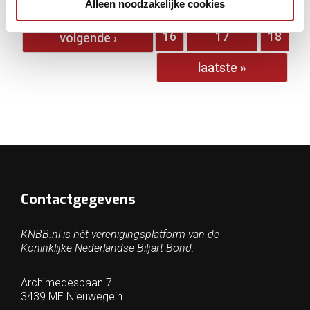
Alleen noodzakelijke cookies
…
10
11
12
13
14
15
16
17
18
volgende ›
laatste »
Contactgegevens
KNBB.nl is hèt verenigingsplatform van de
Koninklijke Nederlandse Biljart Bond.
Archimedesbaan 7
3439 ME Nieuwegein