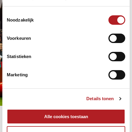
Snooker Dames
Toestemmingsselectie
Dames
Noodzakelijk
9 jaar 4 maanden
geleden
Snooker
Eerste NK Driebanden Klein voor
Voorkeuren
Dames een succes
Statistieken
Dames
9 jaar 5 maanden
geleden
Driebanden
NK
Marketing
Senioren, dames, junioren en
kadetten in Maassluis
Dames
Junioren
9 jaar 5 maanden
geleden
Details tonen
Snooker
Pagina's
Alle cookies toestaan
« eerste
‹ vorige