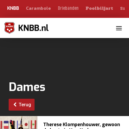
Carambole
Sno
Driebanden
KNBB
Poolbiljart
Toggle n
Dames
Terug
Therese Klompenhouwer, gewoon