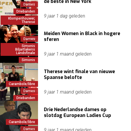
de beste in New York
Dames
Driebanden
9 jaar 1 dag
geleden
Klompenhouwer,
Therese
Meiden Women in Black in hogere
sferen
Dames
Simonis
Biljartlakens
Landsfinale
9 jaar 1 maand
geleden
Simonis
Therese wint finale van nieuwe
Spaanse belofte
Carambole/libre
Dames
9 jaar 1 maand
geleden
Driebanden
Drie Nederlandse dames op
slotdag European Ladies Cup
Carambole/libre
Dames
9 jaar 1 maand
geleden