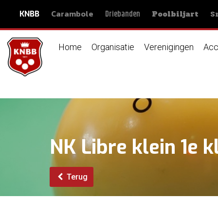
Carambole
S
Driebanden
KNBB
Poolbiljart
Home
Organisatie
Verenigingen
Acc
NK Libre klein 1e k
Terug