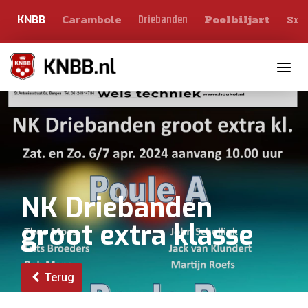
Carambole
Sno
Driebanden
KNBB
Poolbiljart
Toggle n
NK Driebanden
groot extra klasse
Terug