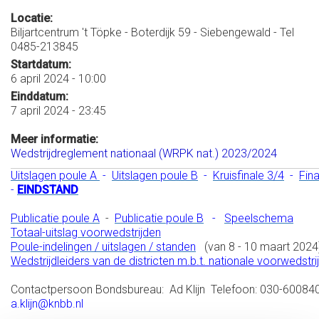
Locatie:
Biljartcentrum 't Töpke - Boterdijk 59 - Siebengewald - Tel
0485-213845
Startdatum:
6 april 2024 - 10:00
Einddatum:
7 april 2024 - 23:45
Meer informatie:
Wedstrijdreglement nationaal (WRPK nat.) 2023/2024
Uitslagen poule A
-
Uitslagen poule B
-
Kruisfinale 3/4
-
Fina
-
EINDSTAND
Publicatie poule A
-
Publicatie poule B
-
Speelschema
Totaal-uitslag voorwedstrijden
Poule-indelingen / uitslagen / standen
(van 8 - 10 maart 2024
Wedstrijdleiders van de districten m.b.t. nationale voorwedstri
Contactpersoon Bondsbureau: Ad Klijn Telefoon: 030-600840
a.klijn@knbb.nl