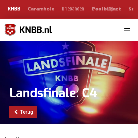
Carambole
Sno
Driebanden
KNBB
Poolbiljart
Toggle n
Landsfinale: C4
Terug