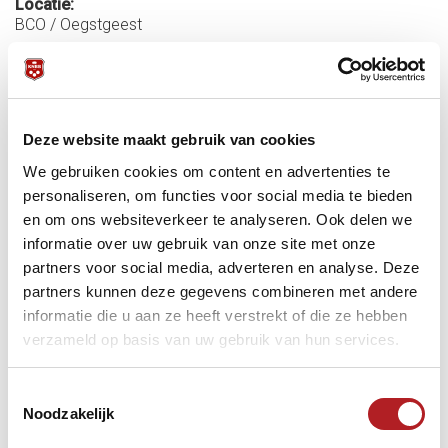
Locatie:
BCO / Oegstgeest
Startdatum:
20 juni 2026 - 10:00
Einddatum:
20 juni 2026 - 18:00
Deze website maakt gebruik van cookies
Meer informatie:
We gebruiken cookies om content en advertenties te
personaliseren, om functies voor social media te bieden
Toernooigegevens
Finale
en om ons websiteverkeer te analyseren. Ook delen we
Adres/Routeplanner
informatie over uw gebruik van onze site met onze
Hotel
B&B
partners voor social media, adverteren en analyse. Deze
partners kunnen deze gegevens combineren met andere
informatie die u aan ze heeft verstrekt of die ze hebben
Carambole/libre
KNBB
KVC
verzameld op basis van uw gebruik van hun services.
Toestemmingsselectie
Noodzakelijk