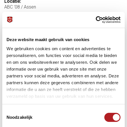
Locatie:
ABC '08 / Assen
Startdatum:
20 juni 2026 - 10:00
Einddatum:
20 juni 2026 - 18:00
Deze website maakt gebruik van cookies
Meer informatie:
We gebruiken cookies om content en advertenties te
personaliseren, om functies voor social media te bieden
Toernooigegevens
Finale
en om ons websiteverkeer te analyseren. Ook delen we
Adres/Routeplanner
informatie over uw gebruik van onze site met onze
Hotel
B&B
partners voor social media, adverteren en analyse. Deze
partners kunnen deze gegevens combineren met andere
informatie die u aan ze heeft verstrekt of die ze hebben
Carambole/libre
KNBB
KVC
verzameld op basis van uw gebruik van hun services.
Toestemmingsselectie
Noodzakelijk