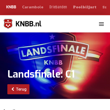
Carambole
Sno
Driebanden
KNBB
Poolbiljart
Toggle n
Landsfinale: C1
Terug