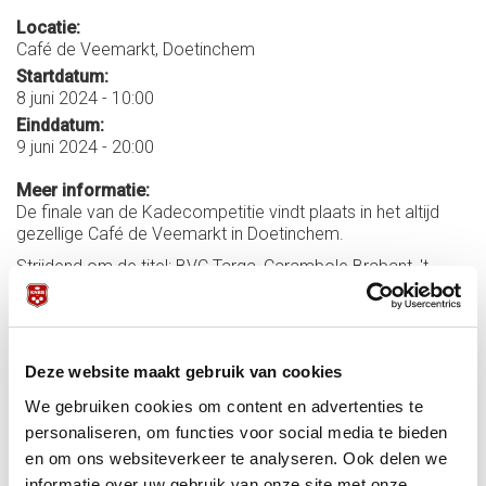
Locatie:
Café de Veemarkt, Doetinchem
Startdatum:
8 juni 2024 - 10:00
Einddatum:
9 juni 2024 - 20:00
Meer informatie:
De finale van de Kadecompetitie vindt plaats in het altijd
gezellige Café de Veemarkt in Doetinchem.
Strijdend om de titel: BVC Targa, Carambole Brabant, 't
Ivoor 2 en SSV.
Alle info & uitslagen via
Biljartpoint
.
Alles over de halve finale vindt u in
deze terugblik
. Alles over
Deze website maakt gebruik van cookies
kadercompetitie en bekerkader, ook voor volgend seizoen,
op
deze infopagina
. (Vaste URL)
We gebruiken cookies om content en advertenties te
personaliseren, om functies voor social media te bieden
en om ons websiteverkeer te analyseren. Ook delen we
informatie over uw gebruik van onze site met onze