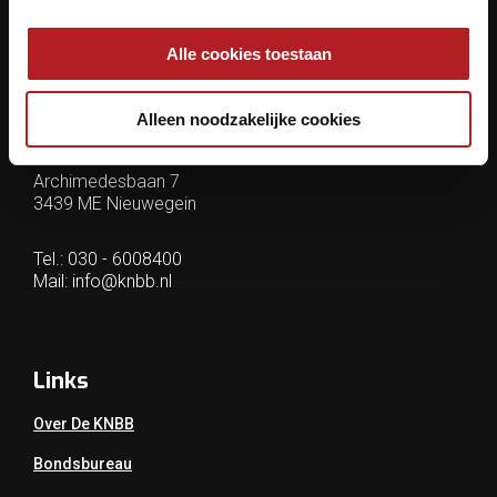
Contactgegevens
Alle cookies toestaan
KNBB.nl is hèt verenigingsplatform van de
Alleen noodzakelijke cookies
Koninklijke Nederlandse Biljart Bond.
Archimedesbaan 7
3439 ME Nieuwegein
Tel.: 030 - 6008400
Mail:
info@knbb.nl
Links
Over De KNBB
Bondsbureau