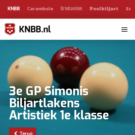
Carambole
Sno
Driebanden
KNBB
Poolbiljart
Toggle n
3e GP Simonis
Biljartlakens
Artistiek 1e klasse
Terug