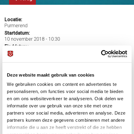
Locatie:
Purmerend
Startdatum:
10 november 2018 - 10:30
Einddatum:
11 november 2018 - 18:00
Meer informatie:
Uitslagen
Deze website maakt gebruik van cookies
Publicatie 3e GP Simonis Biljartlakens Artistiek 1e klasse
We gebruiken cookies om content en advertenties te
Reglement Biljart Artistiek
personaliseren, om functies voor social media te bieden
Informatie m.b.t. Grand Prix Biljart Artistiek 1e klasse
en om ons websiteverkeer te analyseren. Ook delen we
Inschrijfgerechtigden Biljart Artistiek 1e klasse
informatie over uw gebruik van onze site met onze
Aanmelden op de reservelijst
partners voor social media, adverteren en analyse. Deze
Inschrijving gesloten 15 juni 2018
partners kunnen deze gegevens combineren met andere
Inschrijving geopend 1 mei 2018
informatie die u aan ze heeft verstrekt of die ze hebben
Contactpersoon Bondsbureau: Ad Klijn Telefoon: 030-